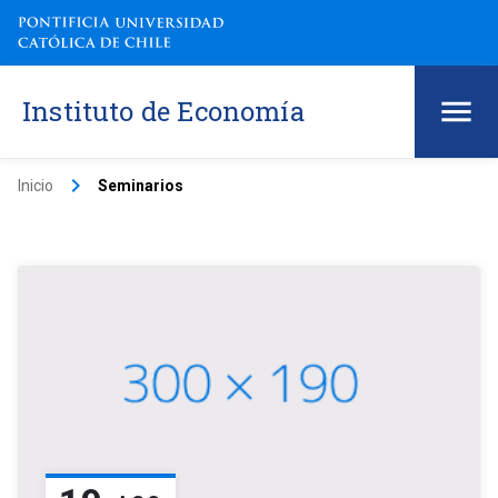
Instituto de Economía
keyboard_arrow_right
Inicio
Seminarios