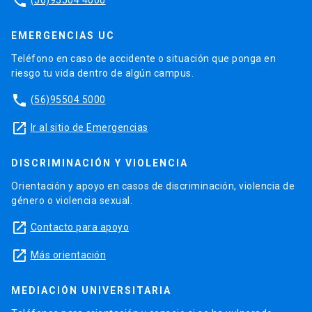
phone
EMERGENCIAS UC
Teléfono en caso de accidente o situación que ponga en
riesgo tu vida dentro de algún campus.
phone
(56)95504 5000
launch
Ir al sitio de Emergencias
DISCRIMINACIÓN Y VIOLENCIA
Orientación y apoyo en casos de discriminación, violencia de
género o violencia sexual.
launch
Contacto para apoyo
launch
Más orientación
MEDIACIÓN UNIVERSITARIA