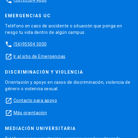
phone
EMERGENCIAS UC
Teléfono en caso de accidente o situación que ponga en
riesgo tu vida dentro de algún campus.
phone
(56)95504 5000
launch
Ir al sitio de Emergencias
DISCRIMINACIÓN Y VIOLENCIA
Orientación y apoyo en casos de discriminación, violencia de
género o violencia sexual.
launch
Contacto para apoyo
launch
Más orientación
MEDIACIÓN UNIVERSITARIA