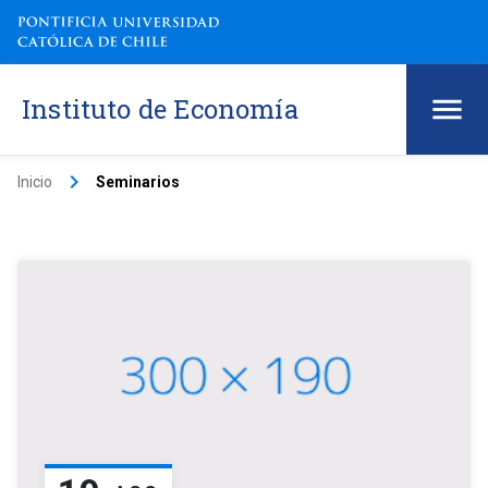
Instituto de Economía
keyboard_arrow_right
Inicio
Seminarios