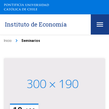
Instituto de Economía
keyboard_arrow_right
Inicio
Seminarios