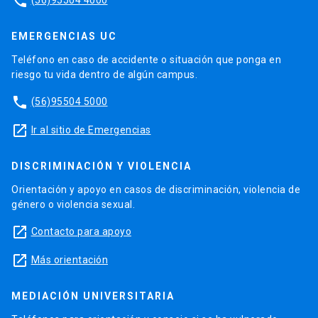
phone
EMERGENCIAS UC
Teléfono en caso de accidente o situación que ponga en
riesgo tu vida dentro de algún campus.
phone
(56)95504 5000
launch
Ir al sitio de Emergencias
DISCRIMINACIÓN Y VIOLENCIA
Orientación y apoyo en casos de discriminación, violencia de
género o violencia sexual.
launch
Contacto para apoyo
launch
Más orientación
MEDIACIÓN UNIVERSITARIA