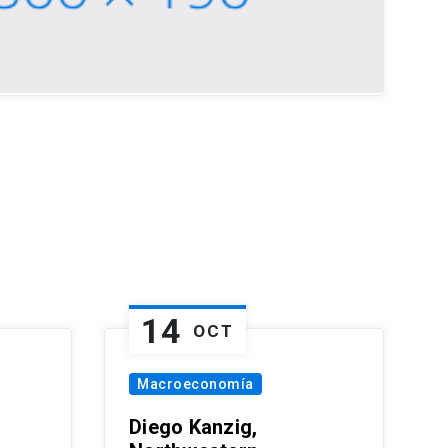
14
OCT
Macroeconomía
Diego Kanzig,