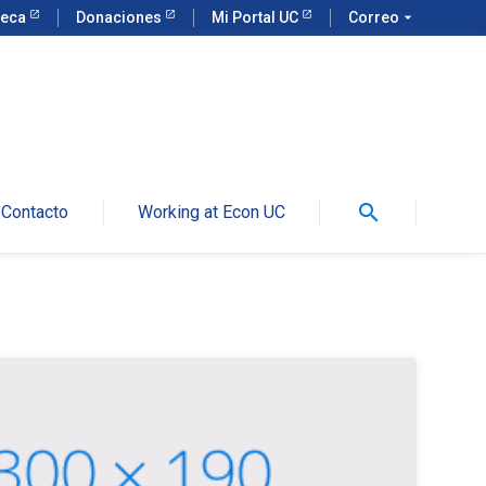
teca
Donaciones
Mi Portal UC
Correo
arrow_drop_down
search
Contacto
Working at Econ UC