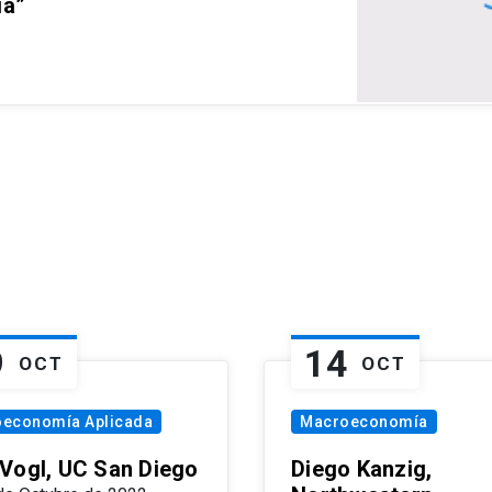
ia”
9
14
OCT
OCT
oeconomía Aplicada
Macroeconomía
Vogl, UC San Diego
Diego Kanzig,