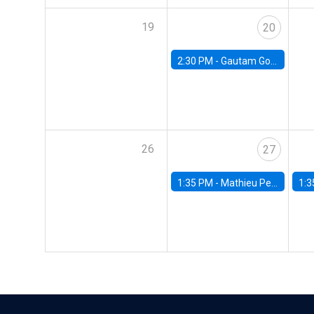
19
20
2:30 PM -
Gautam Gowrisankaran, Columbia University
26
27
1:35 PM -
Mathieu Pedemonte, IDB
1:3