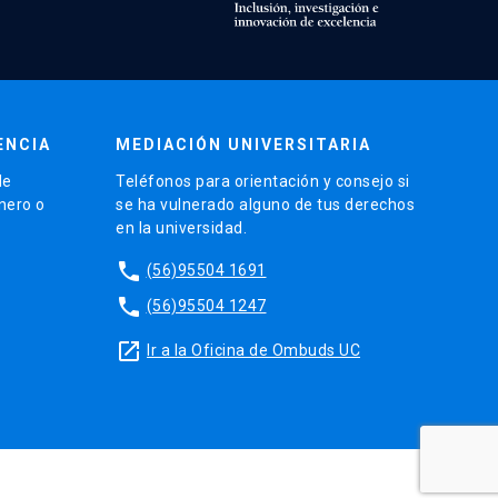
ENCIA
MEDIACIÓN UNIVERSITARIA
de
Teléfonos para orientación y consejo si
énero o
se ha vulnerado alguno de tus derechos
en la universidad.
phone
(56)95504 1691
phone
(56)95504 1247
launch
Ir a la Oficina de Ombuds UC