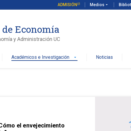
ADMISIÓN
Medios
arrow_drop_down
Biblio
o de Economía
nomía y Administración UC
Académicos e Investigación
Noticias
arrow_drop_down
 Cómo el envejecimiento