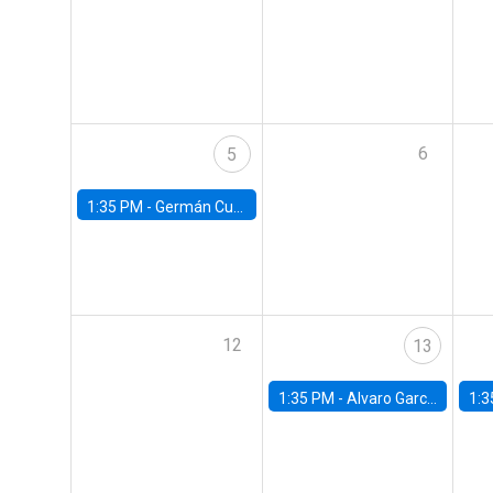
6
5
1:35 PM -
Germán Cubas, University of Houston
12
13
1:35 PM -
Alvaro Garcia-Marin, Universidad de Los Andes
1:3