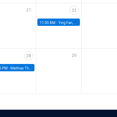
21
22
11:00 AM -
Ying Fan, University of Michigan
29
28
5 PM -
Mathias Thoenig, University of Lausanne