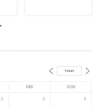
>
TODAY
SÁB
DOM
2
3
4