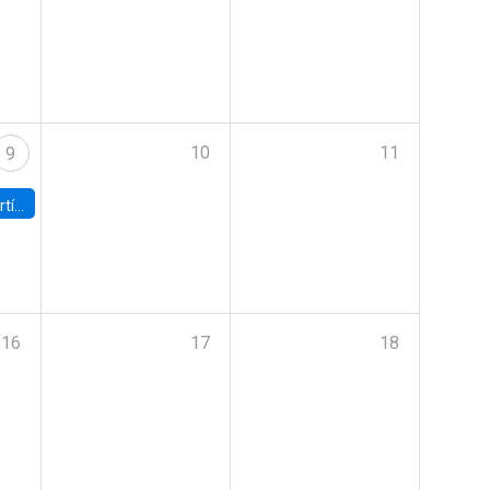
10
11
9
onomía UC
16
17
18