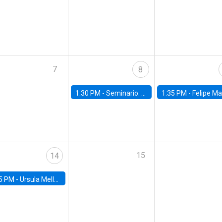
7
8
1:30 PM -
Seminario: “Recuperando la humanidad para progresar en la era de la IA»
1:35 PM -
Felipe Martínez, alumno Doctorado en Ec
15
14
5 PM -
Ursula Mello, Insper - Institute of Education and Research