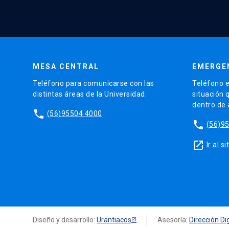
MESA CENTRAL
EMERGE
Teléfono para comunicarse con las
Teléfono e
distintas áreas de la Universidad.
situación 
dentro de
phone
(56)95504 4000
phone
(56)9
launch
Ir al 
Diseño y desarrollo:
Urantiacos
Asesoría:
Dirección Dig