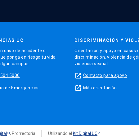
NCIAS UC
DISCRIMINACIÓN Y VIOL
n caso de accidente o
Orientación y apoyo en casos 
que ponga en riesgo tu vida
discriminación, violencia de g
 algún campus.
violencia sexual.
launch
5504 5000
Contacto para apoyo
launch
sitio de Emergencias
Más orientación
ital
, Prorrectoría
Utilizando el
Kit Digital UC