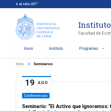
Ir al sitio UC
Institut
Facultad de Eco
Inicio
Instituto
Programas
arrow_drop_down
keyboard_arrow_right
Inicio
Seminarios
19
AGO
Conferencias
Seminario: “El Activo que Ignoramos: