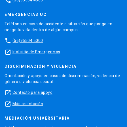
phone
EMERGENCIAS UC
Teléfono en caso de accidente o situación que ponga en
riesgo tu vida dentro de algún campus.
phone
(56)95504 5000
launch
Ir al sitio de Emergencias
DISCRIMINACIÓN Y VIOLENCIA
Orientación y apoyo en casos de discriminación, violencia de
género o violencia sexual.
launch
Contacto para apoyo
launch
Más orientación
MEDIACIÓN UNIVERSITARIA