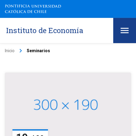
Instituto de Economía
keyboard_arrow_right
Inicio
Seminarios