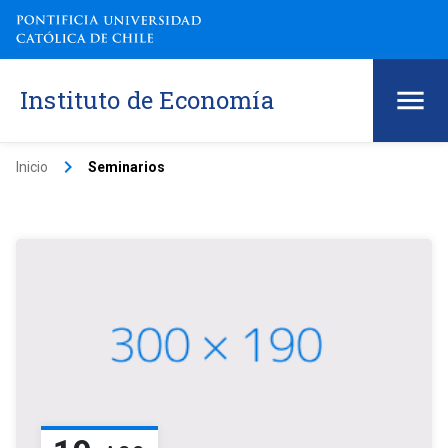
Instituto de Economía
keyboard_arrow_right
Inicio
Seminarios