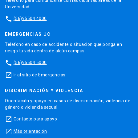
Teléfono para comunicarse con las distintas áreas de la
Universidad.
phone
(56)95504 4000
EMERGENCIAS UC
Teléfono en caso de accidente o situación que ponga en
riesgo tu vida dentro de algún campus.
phone
(56)95504 5000
launch
Ir al sitio de Emergencias
DISCRIMINACIÓN Y VIOLENCIA
Orientación y apoyo en casos de discriminación, violencia de
género o violencia sexual.
launch
Contacto para apoyo
launch
Más orientación