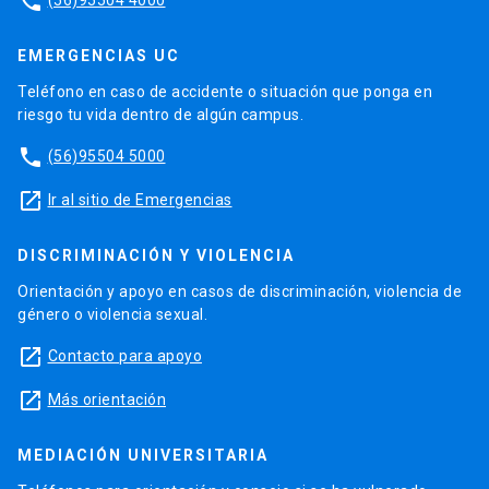
phone
EMERGENCIAS UC
Teléfono en caso de accidente o situación que ponga en
riesgo tu vida dentro de algún campus.
phone
(56)95504 5000
launch
Ir al sitio de Emergencias
DISCRIMINACIÓN Y VIOLENCIA
Orientación y apoyo en casos de discriminación, violencia de
género o violencia sexual.
launch
Contacto para apoyo
launch
Más orientación
MEDIACIÓN UNIVERSITARIA