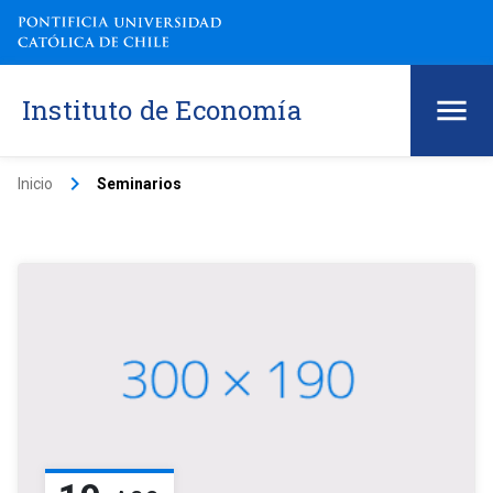
Instituto de Economía
keyboard_arrow_right
Inicio
Seminarios