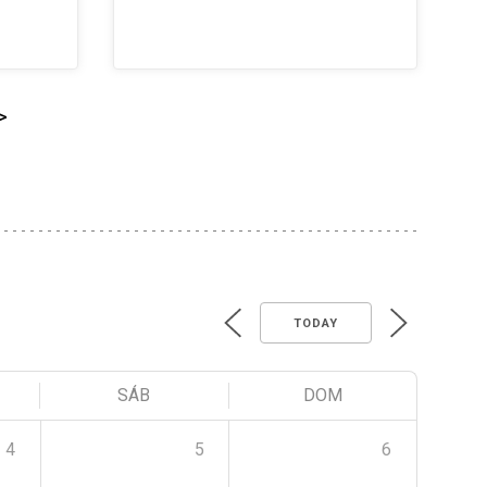
>
TODAY
SÁB
DOM
4
5
6