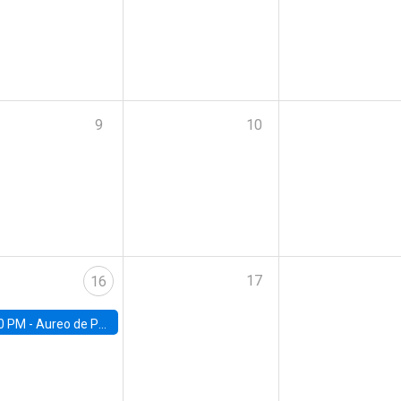
9
10
17
16
0 PM -
Aureo de Paula, UCL