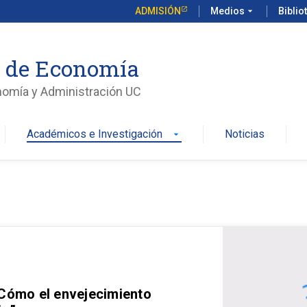
ADMISIÓN
Medios
arrow_drop_down
Biblio
o de Economía
nomía y Administración UC
Académicos e Investigación
Noticias
arrow_drop_down
 Cómo el envejecimiento