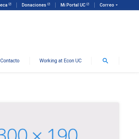
teca
Donaciones
Mi Portal UC
Correo
arrow_drop_down
search
Contacto
Working at Econ UC