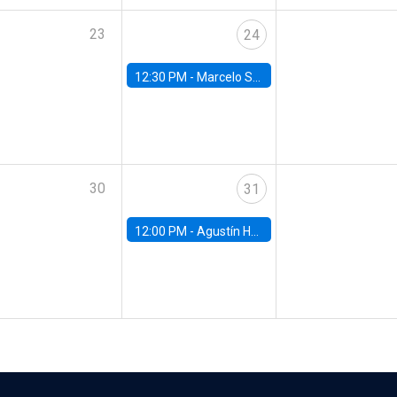
23
24
12:30 PM -
Marcelo Sant'Anna, FGV - EPGE
30
31
12:00 PM -
Agustín Hurtado, University of Maryland