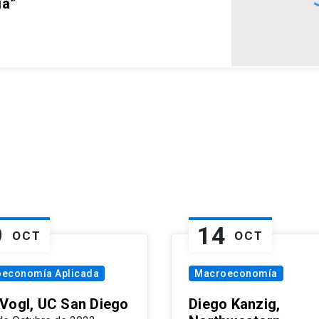
ia”
9
14
OCT
OCT
oeconomía Aplicada
Macroeconomía
Vogl, UC San Diego
Diego Kanzig,