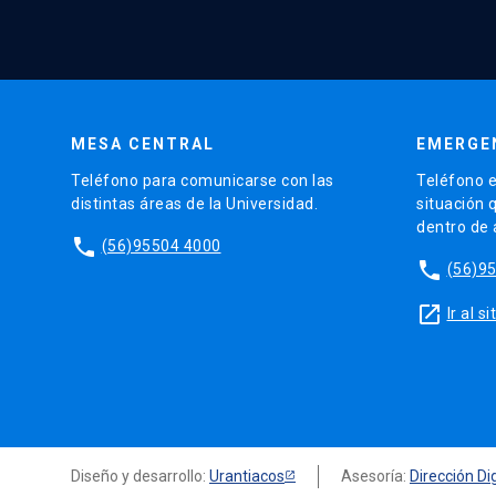
MESA CENTRAL
EMERGE
Teléfono para comunicarse con las
Teléfono e
distintas áreas de la Universidad.
situación 
dentro de
phone
(56)95504 4000
phone
(56)9
launch
Ir al 
Diseño y desarrollo:
Urantiacos
Asesoría:
Dirección Dig