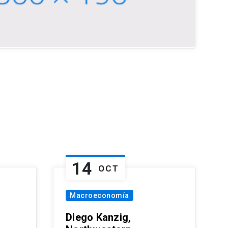
14
OCT
Macroeconomía
Diego Kanzig,