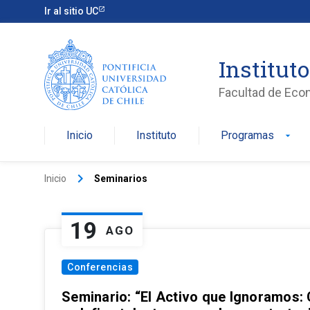
Ir al sitio UC
Institut
Facultad de Eco
Inicio
Instituto
Programas
arrow_drop_down
keyboard_arrow_right
Inicio
Seminarios
19
AGO
Conferencias
Seminario: “El Activo que Ignoramos: