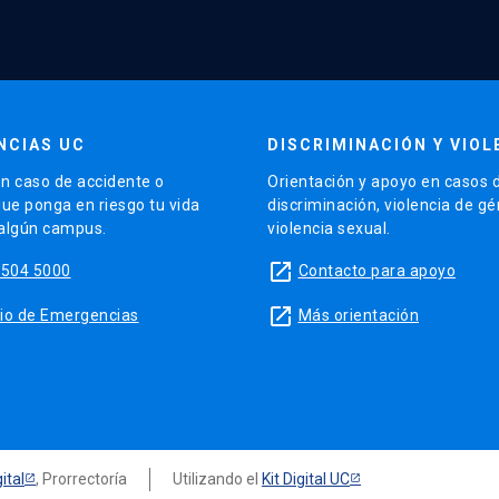
NCIAS UC
DISCRIMINACIÓN Y VIOL
n caso de accidente o
Orientación y apoyo en casos 
que ponga en riesgo tu vida
discriminación, violencia de g
 algún campus.
violencia sexual.
launch
5504 5000
Contacto para apoyo
launch
sitio de Emergencias
Más orientación
ital
, Prorrectoría
Utilizando el
Kit Digital UC