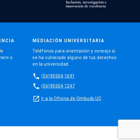
ENCIA
MEDIACIÓN UNIVERSITARIA
de
Teléfonos para orientación y consejo si
énero o
se ha vulnerado alguno de tus derechos
en la universidad.
phone
(56)95504 1691
phone
(56)95504 1247
launch
Ir a la Oficina de Ombuds UC