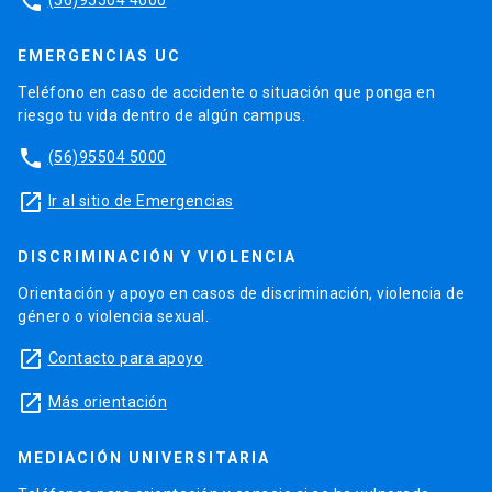
phone
EMERGENCIAS UC
Teléfono en caso de accidente o situación que ponga en
riesgo tu vida dentro de algún campus.
phone
(56)95504 5000
launch
Ir al sitio de Emergencias
DISCRIMINACIÓN Y VIOLENCIA
Orientación y apoyo en casos de discriminación, violencia de
género o violencia sexual.
launch
Contacto para apoyo
launch
Más orientación
MEDIACIÓN UNIVERSITARIA