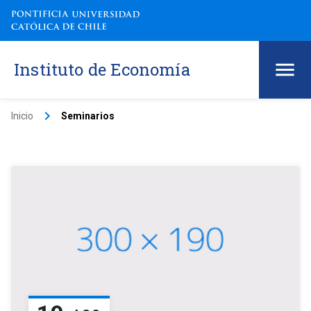
Instituto de Economía
keyboard_arrow_right
Inicio
Seminarios