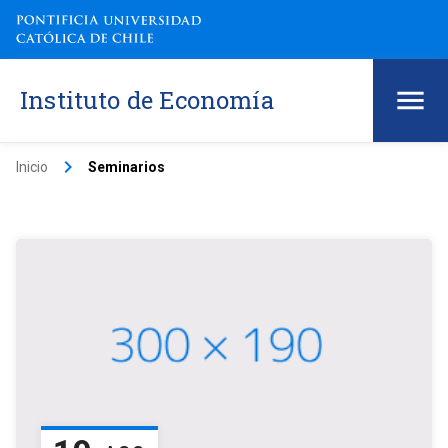
Instituto de Economía
keyboard_arrow_right
Inicio
Seminarios