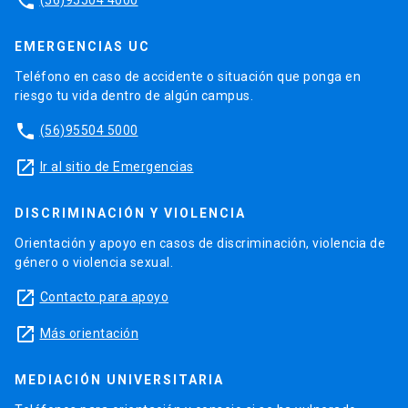
phone
EMERGENCIAS UC
Teléfono en caso de accidente o situación que ponga en
riesgo tu vida dentro de algún campus.
phone
(56)95504 5000
launch
Ir al sitio de Emergencias
DISCRIMINACIÓN Y VIOLENCIA
Orientación y apoyo en casos de discriminación, violencia de
género o violencia sexual.
launch
Contacto para apoyo
launch
Más orientación
MEDIACIÓN UNIVERSITARIA