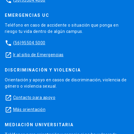
phone
EMERGENCIAS UC
Teléfono en caso de accidente o situación que ponga en
riesgo tu vida dentro de algún campus.
phone
(56)95504 5000
launch
Ir al sitio de Emergencias
DISCRIMINACIÓN Y VIOLENCIA
Orientación y apoyo en casos de discriminación, violencia de
género o violencia sexual.
launch
Contacto para apoyo
launch
Más orientación
MEDIACIÓN UNIVERSITARIA