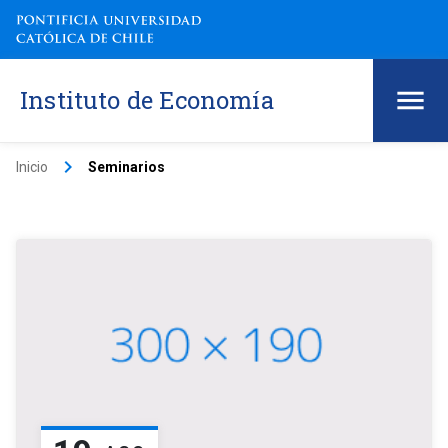
Instituto de Economía
keyboard_arrow_right
Inicio
Seminarios