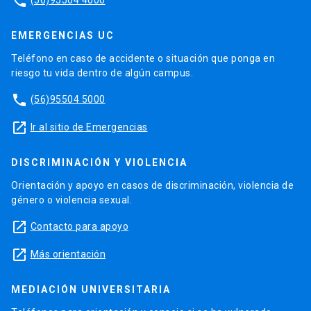
phone
EMERGENCIAS UC
Teléfono en caso de accidente o situación que ponga en
riesgo tu vida dentro de algún campus.
phone
(56)95504 5000
launch
Ir al sitio de Emergencias
DISCRIMINACIÓN Y VIOLENCIA
Orientación y apoyo en casos de discriminación, violencia de
género o violencia sexual.
launch
Contacto para apoyo
launch
Más orientación
MEDIACIÓN UNIVERSITARIA