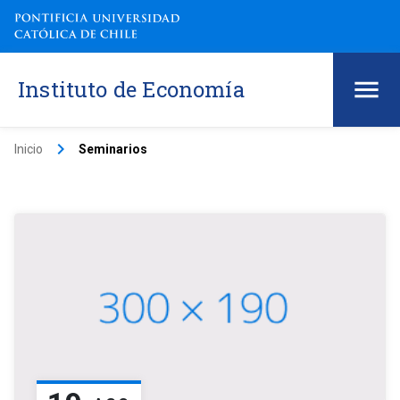
Instituto de Economía
keyboard_arrow_right
Inicio
Seminarios