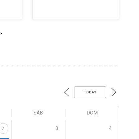
>
TODAY
SÁB
DOM
3
4
2