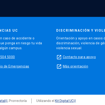
NCIAS UC
DISCRIMINACIÓN Y VIOL
n caso de accidente o
Orientación y apoyo en casos 
que ponga en riesgo tu vida
discriminación, violencia de g
 algún campus.
violencia sexual.
launch
5504 5000
Contacto para apoyo
launch
sitio de Emergencias
Más orientación
ital
, Prorrectoría
Utilizando el
Kit Digital UC