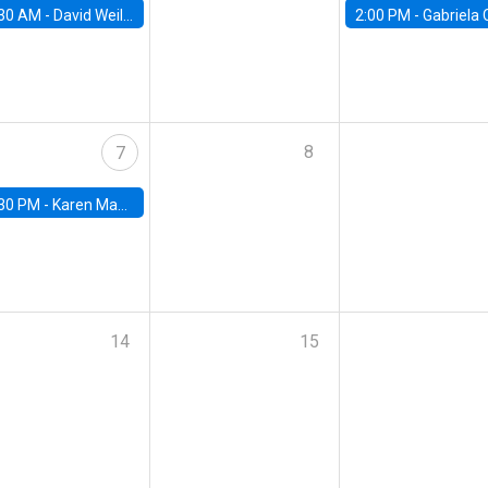
30 AM -
David Weil, Brown University
2:00 PM -
Gabriela Contreras, Banco Central de Ch
8
7
30 PM -
Karen Macours, Paris School of Economics
14
15