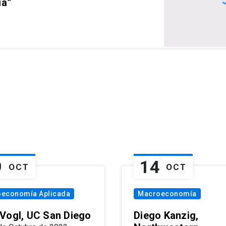
ia”
9
14
OCT
OCT
oeconomía Aplicada
Macroeconomía
Vogl, UC San Diego
Diego Kanzig,