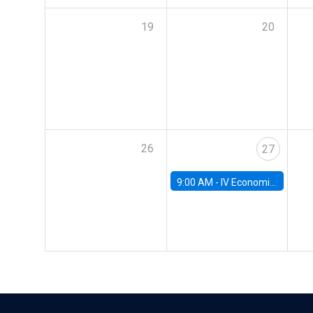
19
20
26
27
9:00 AM -
IV Economics Alumni Workshop