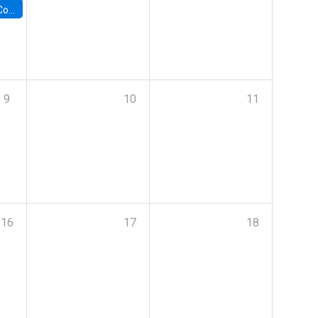
ile y UC
9
10
11
16
17
18