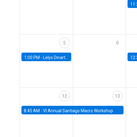
11:
6
5
1:00 PM -
Lelys Dinarte, Banco Mundial
12:
12
13
8:45 AM -
VI Annual Santiago Macro Workshop