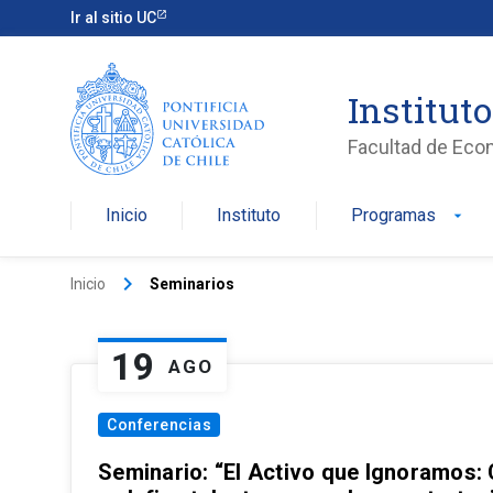
Ir al sitio UC
Institut
Facultad de Eco
Inicio
Instituto
Programas
arrow_drop_down
keyboard_arrow_right
Inicio
Seminarios
19
AGO
Conferencias
Seminario: “El Activo que Ignoramos: