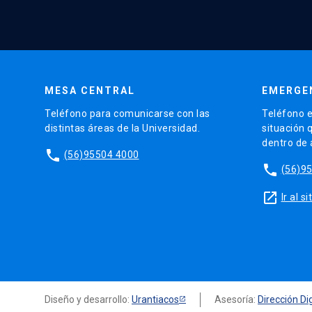
MESA CENTRAL
EMERGE
Teléfono para comunicarse con las
Teléfono e
distintas áreas de la Universidad.
situación 
dentro de
phone
(56)95504 4000
phone
(56)9
launch
Ir al 
Diseño y desarrollo:
Urantiacos
Asesoría:
Dirección Dig