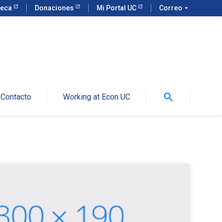
teca
Donaciones
Mi Portal UC
Correo
arrow_drop_down
search
Contacto
Working at Econ UC