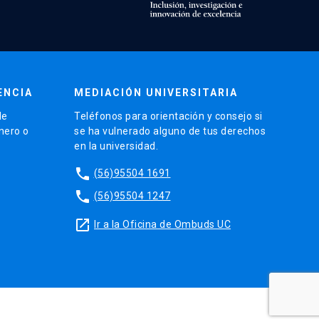
ENCIA
MEDIACIÓN UNIVERSITARIA
de
Teléfonos para orientación y consejo si
énero o
se ha vulnerado alguno de tus derechos
en la universidad.
phone
(56)95504 1691
phone
(56)95504 1247
launch
Ir a la Oficina de Ombuds UC