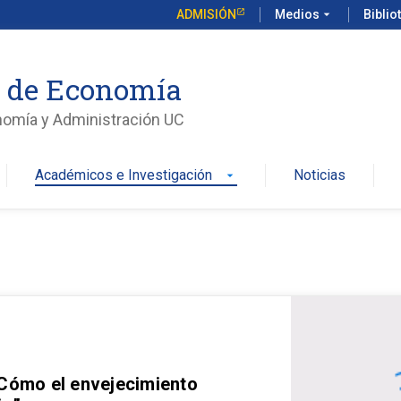
ADMISIÓN
Medios
arrow_drop_down
Biblio
o de Economía
nomía y Administración UC
Académicos e Investigación
Noticias
arrow_drop_down
 Cómo el envejecimiento