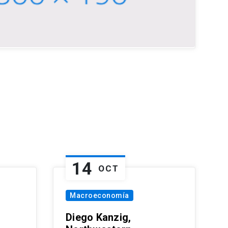
14
OCT
Macroeconomía
Diego Kanzig,