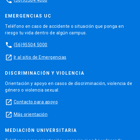
phone
EMERGENCIAS UC
Teléfono en caso de accidente o situación que ponga en
riesgo tu vida dentro de algún campus.
phone
(56)95504 5000
launch
Ir al sitio de Emergencias
DISCRIMINACIÓN Y VIOLENCIA
Orientación y apoyo en casos de discriminación, violencia de
género o violencia sexual.
launch
Contacto para apoyo
launch
Más orientación
MEDIACIÓN UNIVERSITARIA