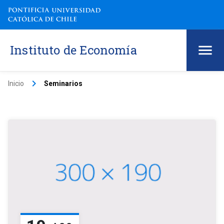
Instituto de Economía
keyboard_arrow_right
Inicio
Seminarios