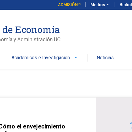
ADMISIÓN
Medios
arrow_drop_down
Biblio
o de Economía
nomía y Administración UC
Académicos e Investigación
Noticias
arrow_drop_down
 Cómo el envejecimiento