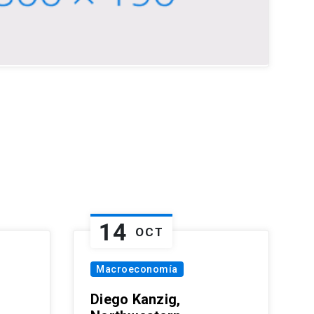
14
OCT
Macroeconomía
Diego Kanzig,