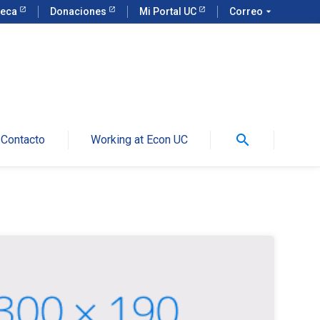
teca
Donaciones
Mi Portal UC
Correo
arrow_drop_down
search
Contacto
Working at Econ UC