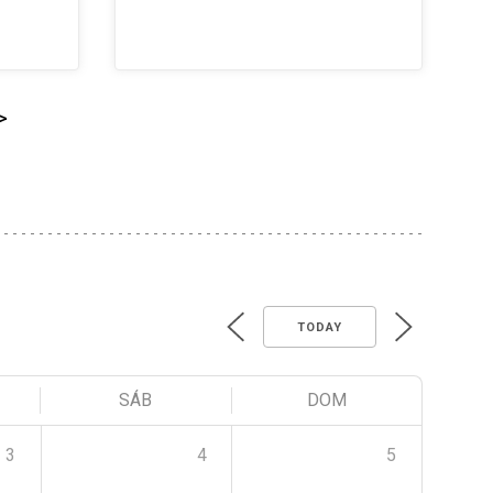
>
TODAY
SÁB
DOM
3
4
5