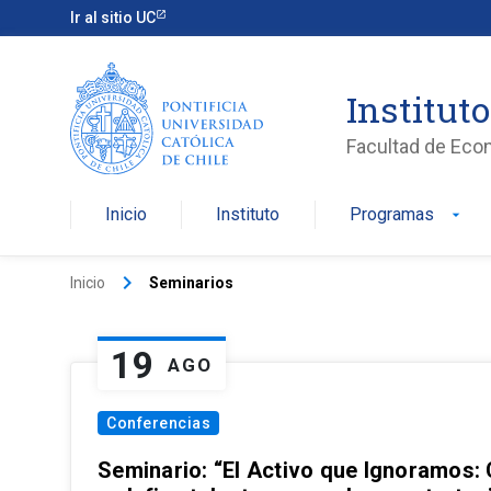
Ir al sitio UC
Institut
Facultad de Eco
Inicio
Instituto
Programas
arrow_drop_down
keyboard_arrow_right
Inicio
Seminarios
19
AGO
Conferencias
Seminario: “El Activo que Ignoramos: