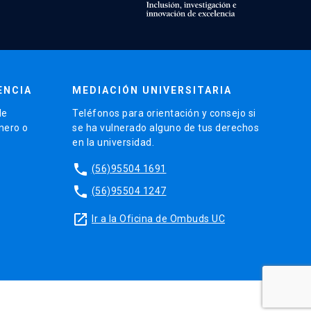
ENCIA
MEDIACIÓN UNIVERSITARIA
de
Teléfonos para orientación y consejo si
énero o
se ha vulnerado alguno de tus derechos
en la universidad.
phone
(56)95504 1691
phone
(56)95504 1247
launch
Ir a la Oficina de Ombuds UC