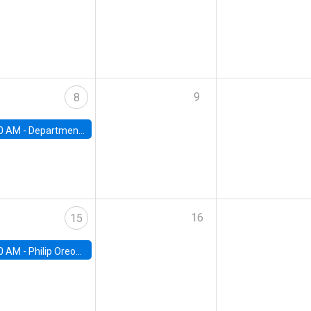
9
8
0 AM -
Department Seminar: James Robinson
16
15
0 AM -
Philip Oreopolous, University of Toronto