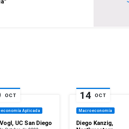
ia”
9
14
OCT
OCT
oeconomía Aplicada
Macroeconomía
Vogl, UC San Diego
Diego Kanzig,