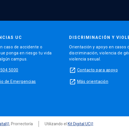
NCIAS UC
DISCRIMINACIÓN Y VIOL
n caso de accidente o
Orientación y apoyo en casos 
que ponga en riesgo tu vida
discriminación, violencia de g
 algún campus.
violencia sexual.
launch
5504 5000
Contacto para apoyo
launch
sitio de Emergencias
Más orientación
ital
, Prorrectoría
Utilizando el
Kit Digital UC