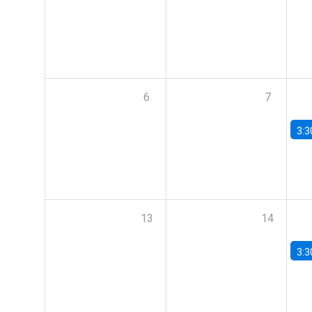
6
7
3:3
13
14
3:3