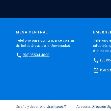
MESA CENTRAL
EMERGE
Teléfono para comunicarse con las
Teléfono e
distintas áreas de la Universidad.
situación 
dentro de
phone
(56)95504 4000
phone
(56)9
launch
Ir al 
Diseño y desarrollo:
Urantiacos
Asesoría:
Dirección Dig