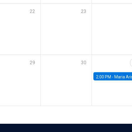
22
23
29
30
2:00 PM -
Maria Aristizabal-Ramirez, FED