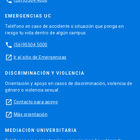
phone
EMERGENCIAS UC
Teléfono en caso de accidente o situación que ponga en
riesgo tu vida dentro de algún campus.
phone
(56)95504 5000
launch
Ir al sitio de Emergencias
DISCRIMINACIÓN Y VIOLENCIA
Orientación y apoyo en casos de discriminación, violencia de
género o violencia sexual.
launch
Contacto para apoyo
launch
Más orientación
MEDIACIÓN UNIVERSITARIA