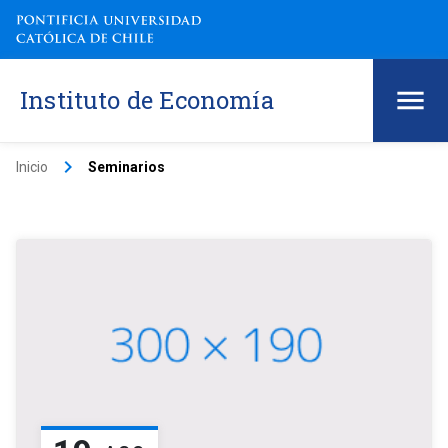
Instituto de Economía
keyboard_arrow_right
Inicio
Seminarios