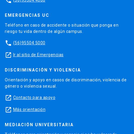
phone
EMERGENCIAS UC
Teléfono en caso de accidente o situación que ponga en
riesgo tu vida dentro de algún campus.
phone
(56)95504 5000
launch
Ir al sitio de Emergencias
DISCRIMINACIÓN Y VIOLENCIA
Orientación y apoyo en casos de discriminación, violencia de
género o violencia sexual.
launch
Contacto para apoyo
launch
Más orientación
MEDIACIÓN UNIVERSITARIA