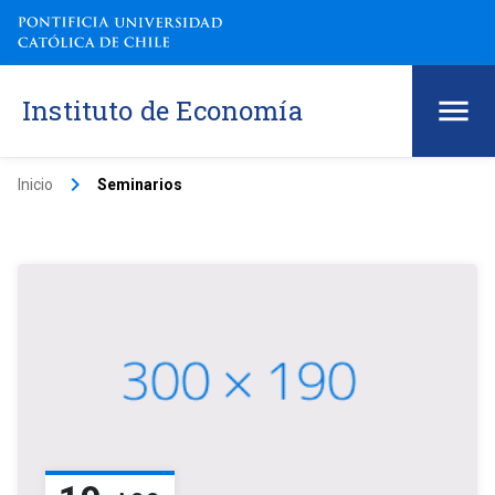
Instituto de Economía
keyboard_arrow_right
Inicio
Seminarios