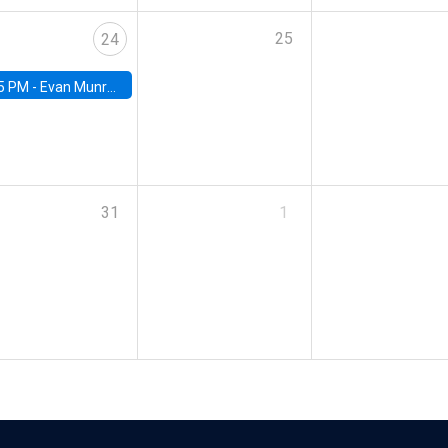
25
24
5 PM -
Evan Munro, Neyman Visiting Assistant Professor in the Department of Statistics at UC Berkeley
31
1