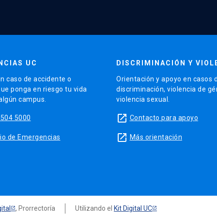
NCIAS UC
DISCRIMINACIÓN Y VIOL
n caso de accidente o
Orientación y apoyo en casos 
que ponga en riesgo tu vida
discriminación, violencia de g
 algún campus.
violencia sexual.
launch
5504 5000
Contacto para apoyo
launch
sitio de Emergencias
Más orientación
ital
, Prorrectoría
Utilizando el
Kit Digital UC