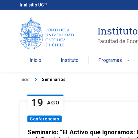
Ir al sitio UC
Institut
Facultad de Eco
Inicio
Instituto
Programas
arrow_drop_down
keyboard_arrow_right
Inicio
Seminarios
19
AGO
Conferencias
Seminario: “El Activo que Ignoramos: