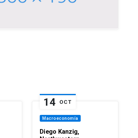
14
OCT
Macroeconomía
Diego Kanzig,