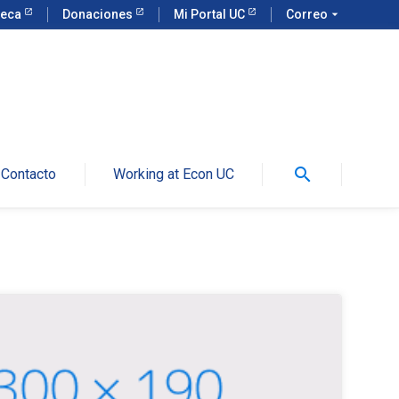
teca
Donaciones
Mi Portal UC
Correo
arrow_drop_down
search
Contacto
Working at Econ UC