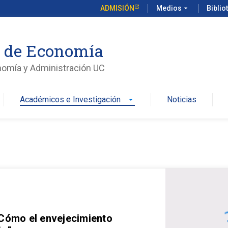
ADMISIÓN
Medios
arrow_drop_down
Biblio
o de Economía
nomía y Administración UC
Académicos e Investigación
Noticias
arrow_drop_down
 Cómo el envejecimiento