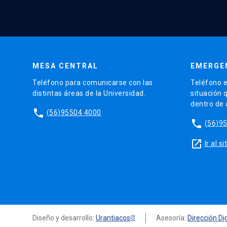
MESA CENTRAL
EMERGE
Teléfono para comunicarse con las
Teléfono e
distintas áreas de la Universidad.
situación 
dentro de
phone
(56)95504 4000
phone
(56)9
launch
Ir al 
Diseño y desarrollo:
Urantiacos
Asesoría:
Dirección Dig