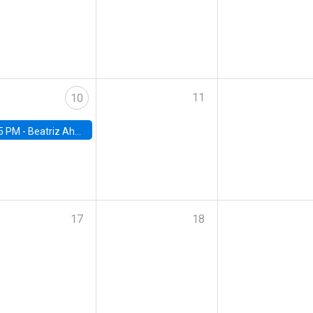
11
10
5 PM -
Beatriz Ahumada, PhD candidate, Universidad de Pittsburgh
17
18