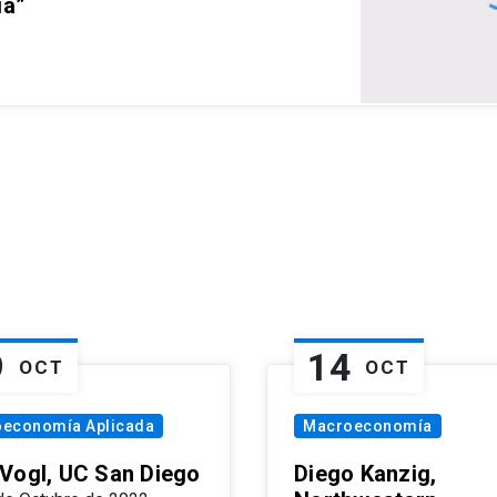
ia”
9
14
OCT
OCT
oeconomía Aplicada
Macroeconomía
Vogl, UC San Diego
Diego Kanzig,