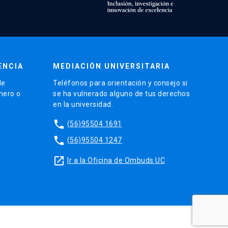
ENCIA
MEDIACIÓN UNIVERSITARIA
de
Teléfonos para orientación y consejo si
énero o
se ha vulnerado alguno de tus derechos
en la universidad.
phone
(56)95504 1691
phone
(56)95504 1247
launch
Ir a la Oficina de Ombuds UC