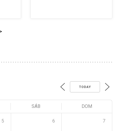
>
TODAY
SÁB
DOM
5
6
7