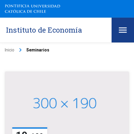
Instituto de Economía
keyboard_arrow_right
Inicio
Seminarios