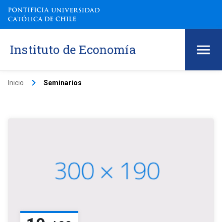
Instituto de Economía
keyboard_arrow_right
Inicio
Seminarios