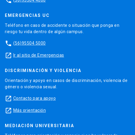
phone
EMERGENCIAS UC
Teléfono en caso de accidente o situación que ponga en
riesgo tu vida dentro de algún campus.
phone
(56)95504 5000
launch
Ir al sitio de Emergencias
DISCRIMINACIÓN Y VIOLENCIA
Orientación y apoyo en casos de discriminación, violencia de
género o violencia sexual.
launch
Contacto para apoyo
launch
Más orientación
MEDIACIÓN UNIVERSITARIA