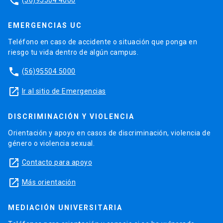
phone
EMERGENCIAS UC
Teléfono en caso de accidente o situación que ponga en
riesgo tu vida dentro de algún campus.
phone
(56)95504 5000
launch
Ir al sitio de Emergencias
DISCRIMINACIÓN Y VIOLENCIA
Orientación y apoyo en casos de discriminación, violencia de
género o violencia sexual.
launch
Contacto para apoyo
launch
Más orientación
MEDIACIÓN UNIVERSITARIA