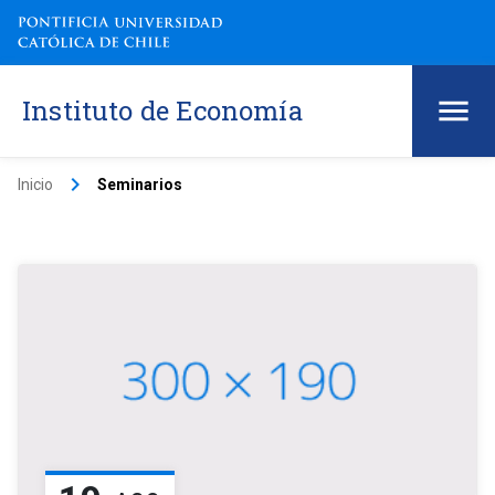
Instituto de Economía
keyboard_arrow_right
Inicio
Seminarios