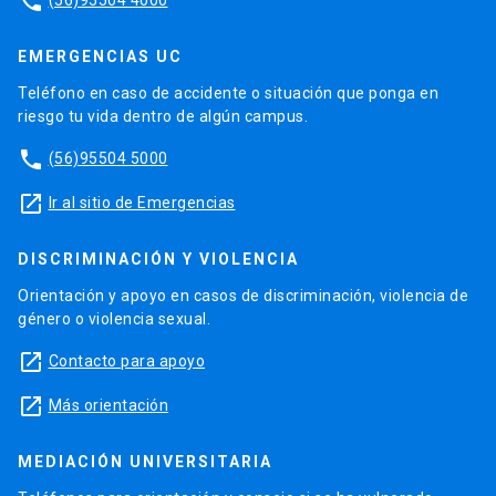
phone
EMERGENCIAS UC
Teléfono en caso de accidente o situación que ponga en
riesgo tu vida dentro de algún campus.
phone
(56)95504 5000
launch
Ir al sitio de Emergencias
DISCRIMINACIÓN Y VIOLENCIA
Orientación y apoyo en casos de discriminación, violencia de
género o violencia sexual.
launch
Contacto para apoyo
launch
Más orientación
MEDIACIÓN UNIVERSITARIA