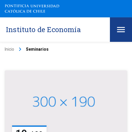
Instituto de Economía
keyboard_arrow_right
Inicio
Seminarios