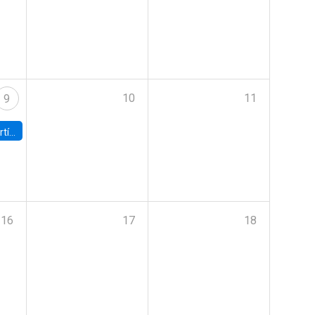
10
11
9
onomía UC
16
17
18