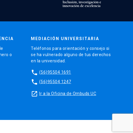
ENCIA
MEDIACIÓN UNIVERSITARIA
de
Teléfonos para orientación y consejo si
énero o
se ha vulnerado alguno de tus derechos
en la universidad.
phone
(56)95504 1691
phone
(56)95504 1247
launch
Ir a la Oficina de Ombuds UC