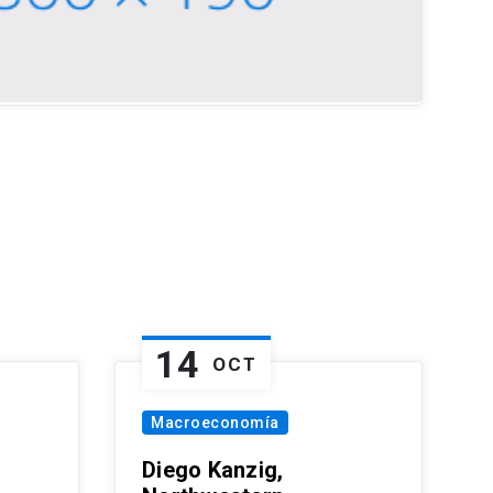
14
OCT
Macroeconomía
Diego Kanzig,