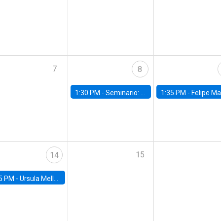
7
8
1:30 PM -
Seminario: “Recuperando la humanidad para progresar en la era de la IA»
1:35 PM -
Felipe Martínez, alumno Doctorado en Ec
15
14
5 PM -
Ursula Mello, Insper - Institute of Education and Research