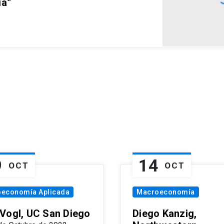
ia”
9
14
OCT
OCT
oeconomía Aplicada
Macroeconomía
Vogl, UC San Diego
Diego Kanzig,