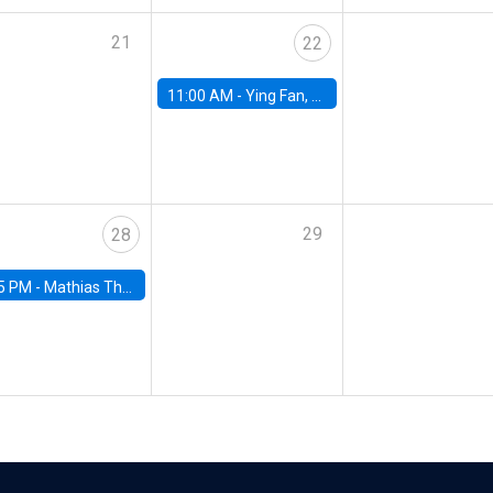
21
22
11:00 AM -
Ying Fan, University of Michigan
29
28
5 PM -
Mathias Thoenig, University of Lausanne