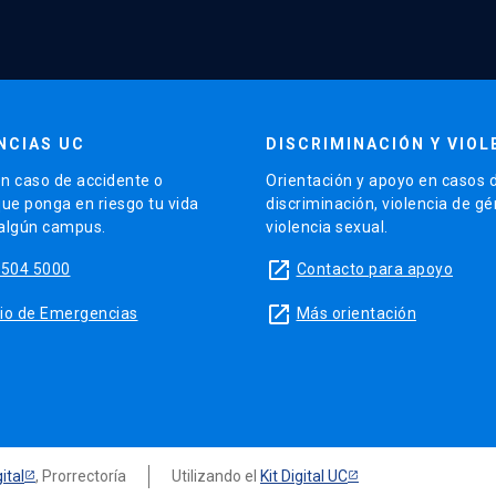
NCIAS UC
DISCRIMINACIÓN Y VIOL
n caso de accidente o
Orientación y apoyo en casos 
que ponga en riesgo tu vida
discriminación, violencia de g
 algún campus.
violencia sexual.
launch
5504 5000
Contacto para apoyo
launch
sitio de Emergencias
Más orientación
ital
, Prorrectoría
Utilizando el
Kit Digital UC