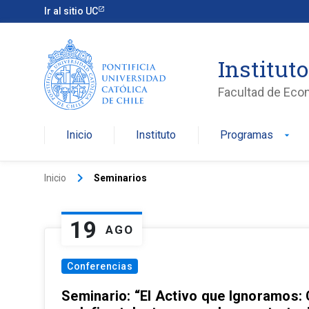
Ir al sitio UC
Institut
Facultad de Eco
Inicio
Instituto
Programas
arrow_drop_down
keyboard_arrow_right
Inicio
Seminarios
19
AGO
Conferencias
Seminario: “El Activo que Ignoramos: