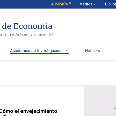
ADMISIÓN
Medios
arrow_drop_down
Biblio
o de Economía
nomía y Administración UC
Académicos e Investigación
Noticias
arrow_drop_down
 Cómo el envejecimiento