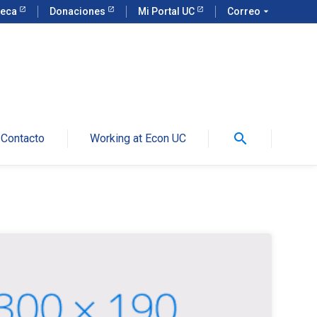
teca
Donaciones
Mi Portal UC
Correo
arrow_drop_down
search
Contacto
Working at Econ UC