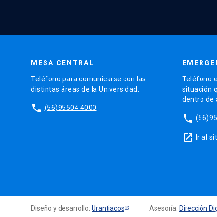
MESA CENTRAL
EMERGE
Teléfono para comunicarse con las
Teléfono e
distintas áreas de la Universidad.
situación 
dentro de
phone
(56)95504 4000
phone
(56)9
launch
Ir al 
Diseño y desarrollo:
Urantiacos
Asesoría:
Dirección Dig