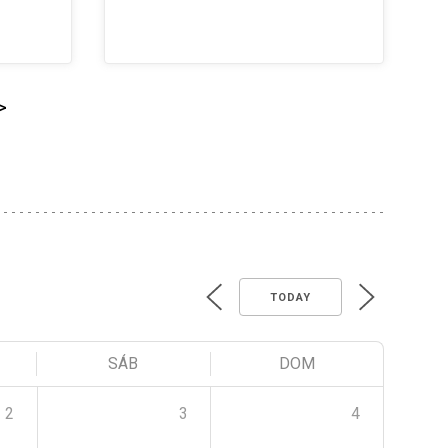
>
TODAY
SÁB
DOM
2
3
4