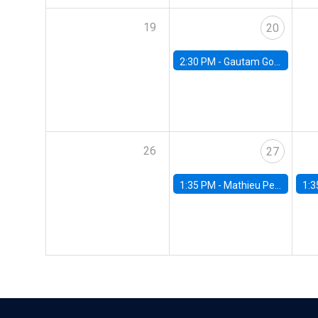
19
20
2:30 PM -
Gautam Gowrisankaran, Columbia University
26
27
1:35 PM -
Mathieu Pedemonte, IDB
1:3