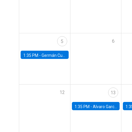
6
5
1:35 PM -
Germán Cubas, University of Houston
12
13
1:35 PM -
Alvaro Garcia-Marin, Universidad de Los Andes
1:3