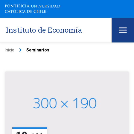
Instituto de Economía
keyboard_arrow_right
Inicio
Seminarios