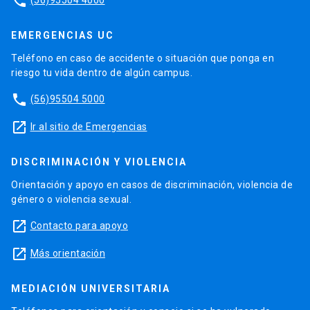
phone
EMERGENCIAS UC
Teléfono en caso de accidente o situación que ponga en
riesgo tu vida dentro de algún campus.
phone
(56)95504 5000
launch
Ir al sitio de Emergencias
DISCRIMINACIÓN Y VIOLENCIA
Orientación y apoyo en casos de discriminación, violencia de
género o violencia sexual.
launch
Contacto para apoyo
launch
Más orientación
MEDIACIÓN UNIVERSITARIA