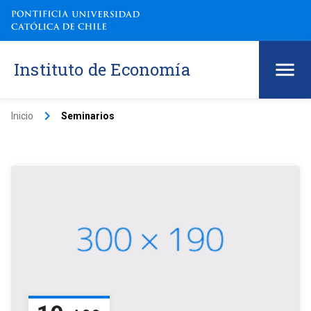
Instituto de Economía
keyboard_arrow_right
Inicio
Seminarios