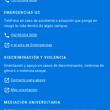
phone
EMERGENCIAS UC
Teléfono en caso de accidente o situación que ponga en
riesgo tu vida dentro de algún campus.
phone
(56)95504 5000
launch
Ir al sitio de Emergencias
DISCRIMINACIÓN Y VIOLENCIA
Orientación y apoyo en casos de discriminación, violencia de
género o violencia sexual.
launch
Contacto para apoyo
launch
Más orientación
MEDIACIÓN UNIVERSITARIA