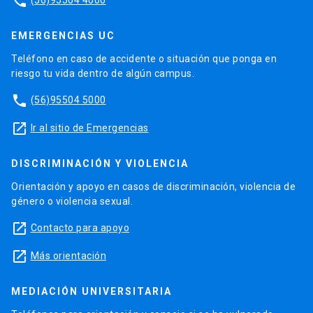
phone
EMERGENCIAS UC
Teléfono en caso de accidente o situación que ponga en
riesgo tu vida dentro de algún campus.
phone
(56)95504 5000
launch
Ir al sitio de Emergencias
DISCRIMINACIÓN Y VIOLENCIA
Orientación y apoyo en casos de discriminación, violencia de
género o violencia sexual.
launch
Contacto para apoyo
launch
Más orientación
MEDIACIÓN UNIVERSITARIA