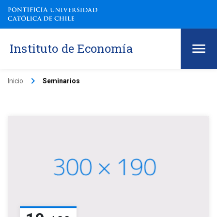
Instituto de Economía
keyboard_arrow_right
Inicio
Seminarios