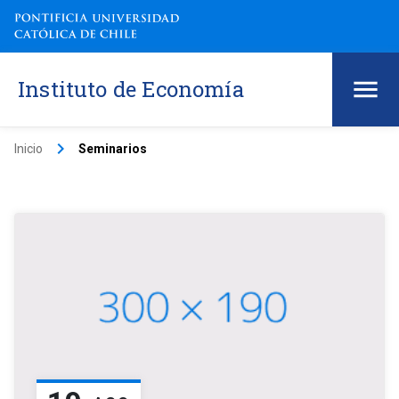
Instituto de Economía
keyboard_arrow_right
Inicio
Seminarios