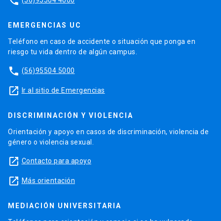
phone
EMERGENCIAS UC
Teléfono en caso de accidente o situación que ponga en
riesgo tu vida dentro de algún campus.
phone
(56)95504 5000
launch
Ir al sitio de Emergencias
DISCRIMINACIÓN Y VIOLENCIA
Orientación y apoyo en casos de discriminación, violencia de
género o violencia sexual.
launch
Contacto para apoyo
launch
Más orientación
MEDIACIÓN UNIVERSITARIA