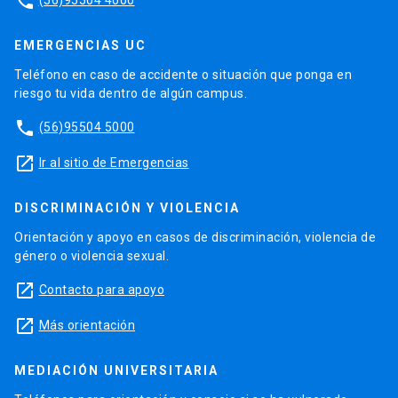
phone
EMERGENCIAS UC
Teléfono en caso de accidente o situación que ponga en
riesgo tu vida dentro de algún campus.
phone
(56)95504 5000
launch
Ir al sitio de Emergencias
DISCRIMINACIÓN Y VIOLENCIA
Orientación y apoyo en casos de discriminación, violencia de
género o violencia sexual.
launch
Contacto para apoyo
launch
Más orientación
MEDIACIÓN UNIVERSITARIA