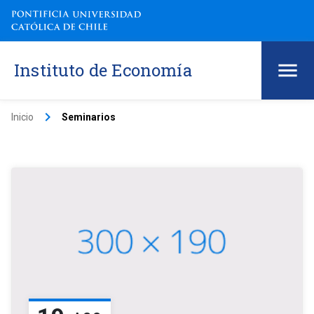
Instituto de Economía
keyboard_arrow_right
Inicio
Seminarios