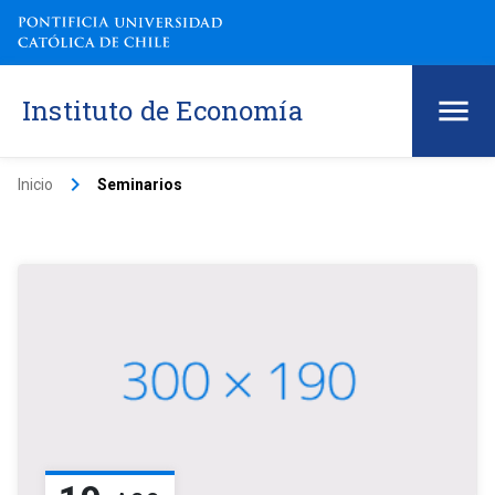
Instituto de Economía
keyboard_arrow_right
Inicio
Seminarios