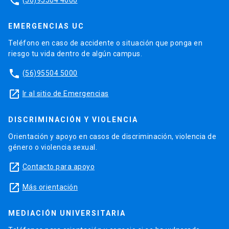
phone
EMERGENCIAS UC
Teléfono en caso de accidente o situación que ponga en
riesgo tu vida dentro de algún campus.
phone
(56)95504 5000
launch
Ir al sitio de Emergencias
DISCRIMINACIÓN Y VIOLENCIA
Orientación y apoyo en casos de discriminación, violencia de
género o violencia sexual.
launch
Contacto para apoyo
launch
Más orientación
MEDIACIÓN UNIVERSITARIA