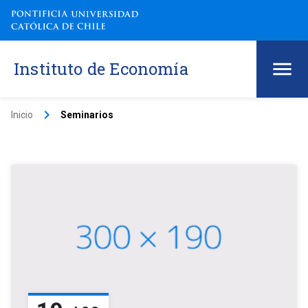
Instituto de Economía
keyboard_arrow_right
Inicio
Seminarios