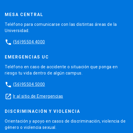
MESA CENTRAL
Teléfono para comunicarse con las distintas áreas de la
Universidad.
phone
(56)95504 4000
EMERGENCIAS UC
Teléfono en caso de accidente o situación que ponga en
riesgo tu vida dentro de algún campus.
phone
(56)95504 5000
launch
Ir al sitio de Emergencias
DISCRIMINACIÓN Y VIOLENCIA
Orientación y apoyo en casos de discriminación, violencia de
género o violencia sexual.