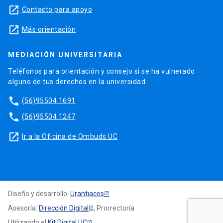
launch
Contacto para apoyo
launch
Más orientación
MEDIACIÓN UNIVERSITARIA
Teléfonos para orientación y consejo si se ha vulnerado
alguno de tus derechos en la universidad.
phone
(56)95504 1691
phone
(56)95504 1247
launch
Ir a la Oficina de Ombuds UC
Diseño y desarrollo:
Urantiacos
Asesoría:
Dirección Digital
, Prorrectoría
Utilizando el
Kit Digital UC