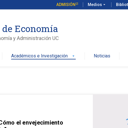
ADMISIÓN
Medios
arrow_drop_down
Biblio
o de Economía
nomía y Administración UC
Académicos e Investigación
Noticias
arrow_drop_down
 Cómo el envejecimiento