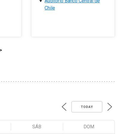
Auditorio Banco Central de
Chile
>
TODAY
SÁB
DOM