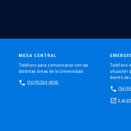
MESA CENTRAL
EMERGE
Teléfono para comunicarse con las
Teléfono e
distintas áreas de la Universidad.
situación 
dentro de
phone
(56)95504 4000
phone
(56)9
launch
Ir al 