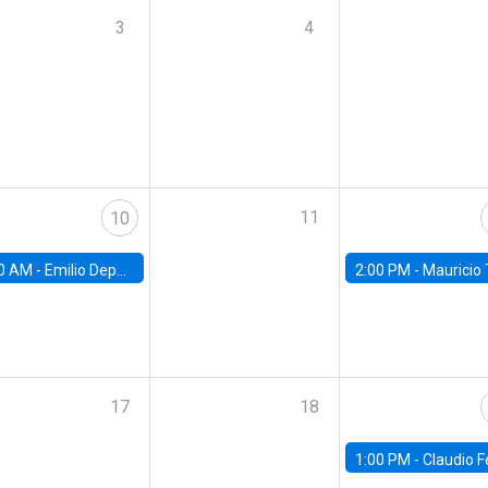
3
4
11
10
0 AM -
Emilio Depetris-Chauvín, Universidad Católica
2:00 PM -
Mauricio Tejada,
17
18
1:00 PM -
Claudio Ferraz, British Col