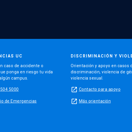
NCIAS UC
DISCRIMINACIÓN Y VIOL
n caso de accidente o
Orientación y apoyo en casos 
que ponga en riesgo tu vida
discriminación, violencia de g
 algún campus.
violencia sexual.
launch
5504 5000
Contacto para apoyo
launch
sitio de Emergencias
Más orientación