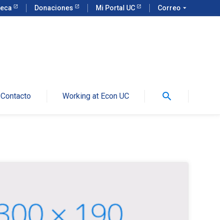
teca
Donaciones
Mi Portal UC
Correo
arrow_drop_down
search
Contacto
Working at Econ UC