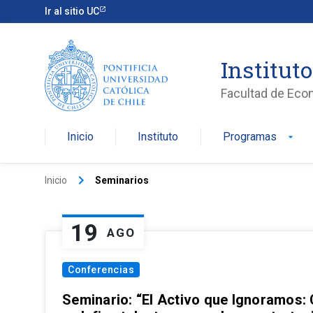
Ir al sitio UC
Institut
Facultad de Eco
Inicio
Instituto
Programas
arrow_drop_down
keyboard_arrow_right
Inicio
Seminarios
19
AGO
Conferencias
Seminario: “El Activo que Ignoramos: