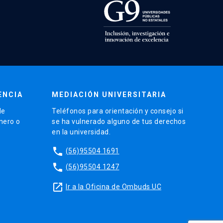
ENCIA
MEDIACIÓN UNIVERSITARIA
de
Teléfonos para orientación y consejo si
énero o
se ha vulnerado alguno de tus derechos
en la universidad.
phone
(56)95504 1691
phone
(56)95504 1247
launch
Ir a la Oficina de Ombuds UC