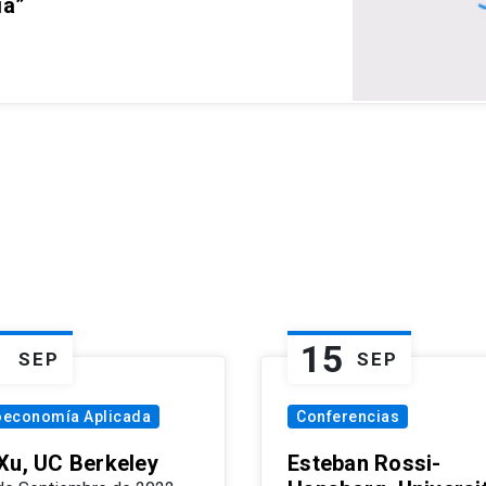
ia”
1
15
SEP
SEP
oeconomía Aplicada
Conferencias
Xu, UC Berkeley
Esteban Rossi-