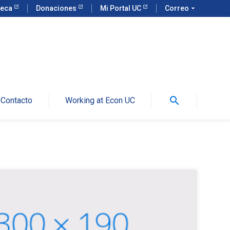
teca
Donaciones
Mi Portal UC
Correo
arrow_drop_down
search
Contacto
Working at Econ UC