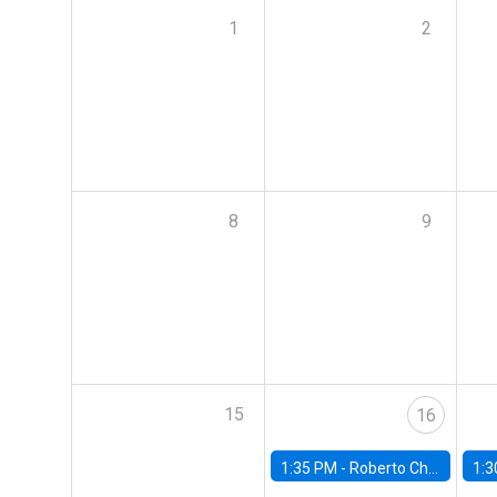
1
2
8
9
15
16
1:35 PM -
Roberto Chang, Rutgers University
1:3