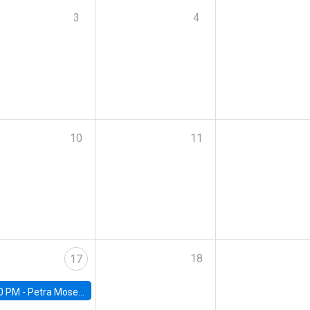
3
4
10
11
18
17
0 PM -
Petra Moser, NYU Stern