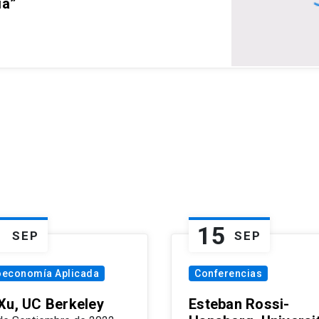
ia”
1
15
SEP
SEP
oeconomía Aplicada
Conferencias
Xu, UC Berkeley
Esteban Rossi-