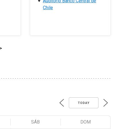
Auditorio Banco Central de
Chile
>
TODAY
SÁB
DOM