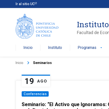
Ir al sitio UC
Institut
Facultad de Eco
Inicio
Instituto
Programas
arrow_drop_down
keyboard_arrow_right
Inicio
Seminarios
19
AGO
Conferencias
Seminario: “El Activo que Ignoramos: