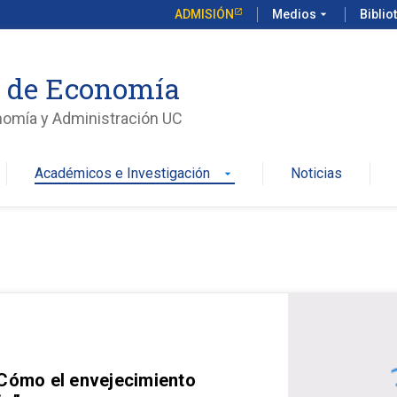
ADMISIÓN
Medios
arrow_drop_down
Biblio
o de Economía
nomía y Administración UC
Académicos e Investigación
Noticias
arrow_drop_down
 Cómo el envejecimiento