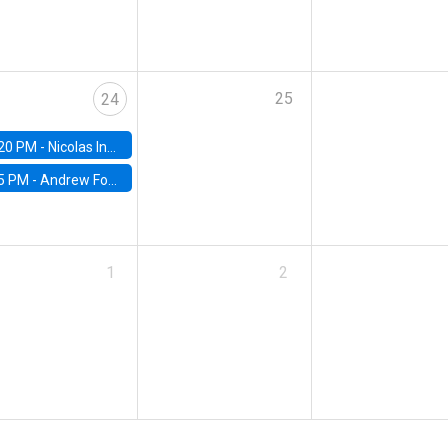
25
24
20 PM -
Nicolas Inostroza, Rotman School of Management, University of Toronto
5 PM -
Andrew Foster, Brown University
1
2