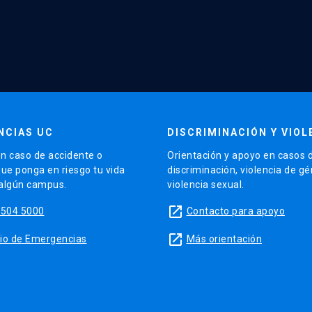
NCIAS UC
DISCRIMINACIÓN Y VIOL
n caso de accidente o
Orientación y apoyo en casos 
que ponga en riesgo tu vida
discriminación, violencia de g
 algún campus.
violencia sexual.
launch
5504 5000
Contacto para apoyo
launch
sitio de Emergencias
Más orientación