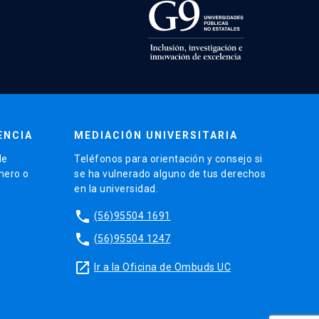
ENCIA
MEDIACIÓN UNIVERSITARIA
de
Teléfonos para orientación y consejo si
énero o
se ha vulnerado alguno de tus derechos
en la universidad.
phone
(56)95504 1691
phone
(56)95504 1247
launch
Ir a la Oficina de Ombuds UC