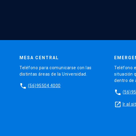
MESA CENTRAL
EMERGE
Teléfono para comunicarse con las
Teléfono e
distintas áreas de la Universidad.
situación 
dentro de
phone
(56)95504 4000
phone
(56)9
launch
Ir al 