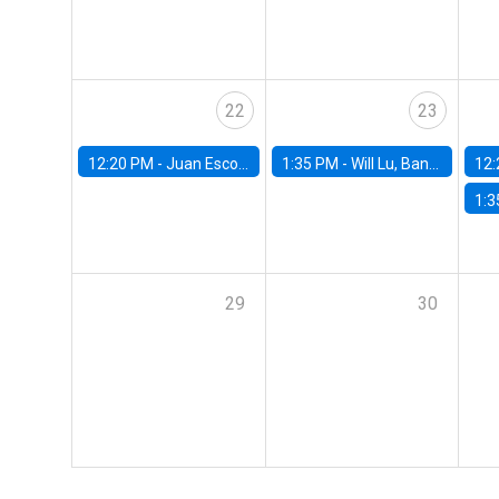
22
23
12:20 PM -
Juan Escobar, Universidad de Chile
1:35 PM -
Will Lu, Banco Central de Chile
12:
1:3
29
30