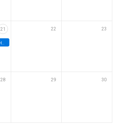
22
23
21
hile
28
29
30