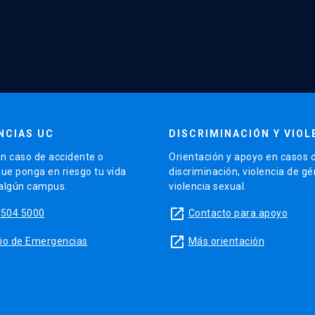
NCIAS UC
DISCRIMINACIÓN Y VIOL
n caso de accidente o
Orientación y apoyo en casos 
que ponga en riesgo tu vida
discriminación, violencia de g
 algún campus.
violencia sexual.
launch
5504 5000
Contacto para apoyo
launch
sitio de Emergencias
Más orientación