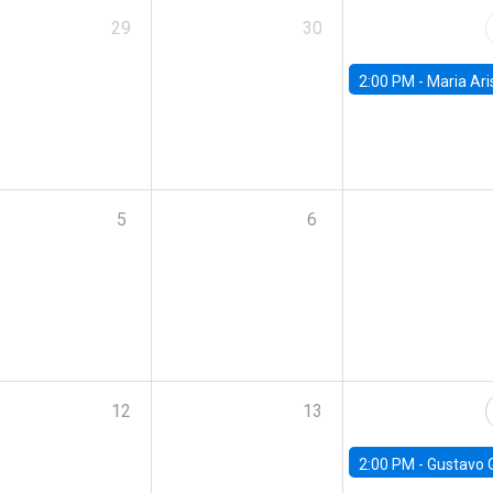
29
30
2:00 PM -
Maria Aristizabal-Ramirez, FED
5
6
12
13
2:00 PM -
Gustavo González - Banco Central d