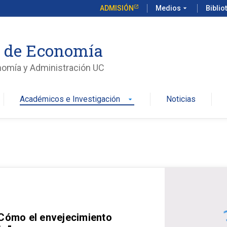
ADMISIÓN
Medios
arrow_drop_down
Biblio
o de Economía
nomía y Administración UC
Académicos e Investigación
Noticias
arrow_drop_down
 Cómo el envejecimiento