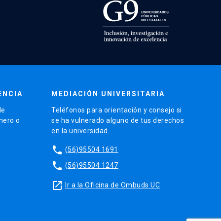
ENCIA
MEDIACIÓN UNIVERSITARIA
de
Teléfonos para orientación y consejo si
énero o
se ha vulnerado alguno de tus derechos
en la universidad.
phone
(56)95504 1691
phone
(56)95504 1247
launch
Ir a la Oficina de Ombuds UC