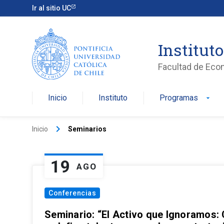
Ir al sitio UC
Institut
Facultad de Eco
Inicio
Instituto
Programas
arrow_drop_down
keyboard_arrow_right
Inicio
Seminarios
19
AGO
Conferencias
Seminario: “El Activo que Ignoramos: