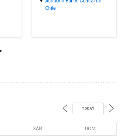
Auditorio Banco Central de
Chile
>
TODAY
SÁB
DOM