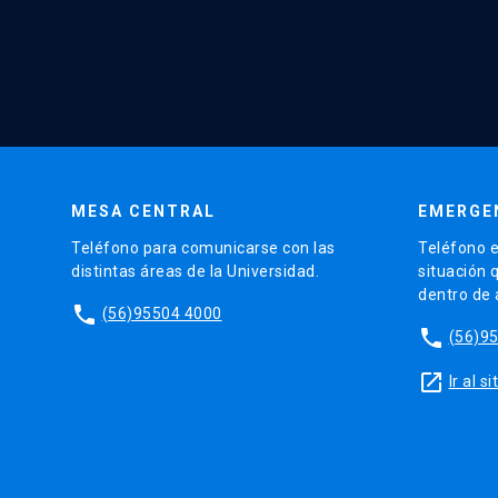
MESA CENTRAL
EMERGE
Teléfono para comunicarse con las
Teléfono e
distintas áreas de la Universidad.
situación 
dentro de
phone
(56)95504 4000
phone
(56)9
launch
Ir al 