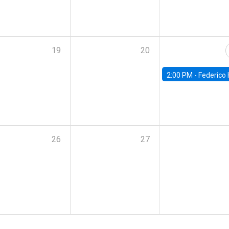
19
20
2:00 PM -
Federico Huneeus - Banco Central de C
26
27