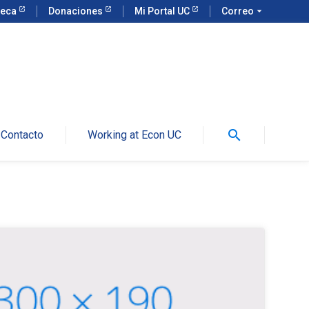
teca
Donaciones
Mi Portal UC
Correo
arrow_drop_down
search
Contacto
Working at Econ UC