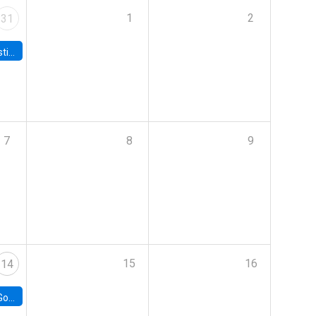
1
2
31
 Board
7
8
9
15
16
14
e Chile