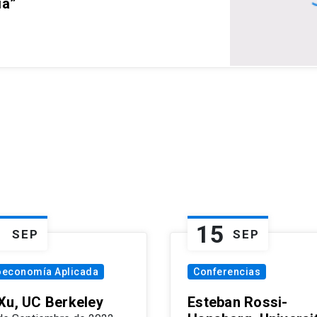
ia”
1
15
SEP
SEP
oeconomía Aplicada
Conferencias
Xu, UC Berkeley
Esteban Rossi-