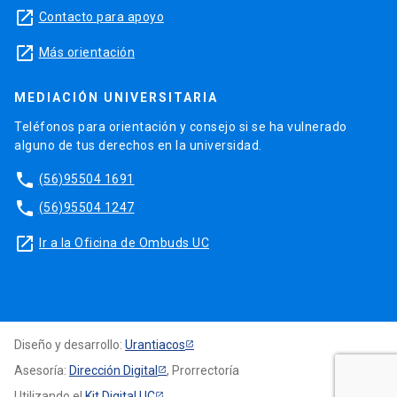
launch
Contacto para apoyo
launch
Más orientación
MEDIACIÓN UNIVERSITARIA
Teléfonos para orientación y consejo si se ha vulnerado
alguno de tus derechos en la universidad.
phone
(56)95504 1691
phone
(56)95504 1247
launch
Ir a la Oficina de Ombuds UC
Diseño y desarrollo:
Urantiacos
Asesoría:
Dirección Digital
, Prorrectoría
Utilizando el
Kit Digital UC