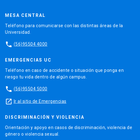
MESA CENTRAL
Teléfono para comunicarse con las distintas áreas de la
Universidad.
phone
(56)95504 4000
EMERGENCIAS UC
Teléfono en caso de accidente o situación que ponga en
riesgo tu vida dentro de algún campus.
phone
(56)95504 5000
launch
Ir al sitio de Emergencias
DISCRIMINACIÓN Y VIOLENCIA
Orientación y apoyo en casos de discriminación, violencia de
género o violencia sexual.