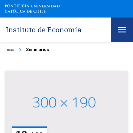
Instituto de Economía
keyboard_arrow_right
Inicio
Seminarios