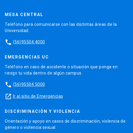
MESA CENTRAL
Teléfono para comunicarse con las distintas áreas de la
Universidad.
phone
(56)95504 4000
EMERGENCIAS UC
Teléfono en caso de accidente o situación que ponga en
riesgo tu vida dentro de algún campus.
phone
(56)95504 5000
launch
Ir al sitio de Emergencias
DISCRIMINACIÓN Y VIOLENCIA
Orientación y apoyo en casos de discriminación, violencia de
género o violencia sexual.