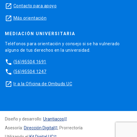
launch
Contacto para apoyo
launch
Más orientación
MEDIACIÓN UNIVERSITARIA
Teléfonos para orientación y consejo si se ha vulnerado
alguno de tus derechos en la universidad.
phone
(56)95504 1691
phone
(56)95504 1247
launch
Ir a la Oficina de Ombuds UC
Diseño y desarrollo:
Urantiacos
Asesoría:
Dirección Digital
, Prorrectoría
Utilizando el
Kit Digital UC