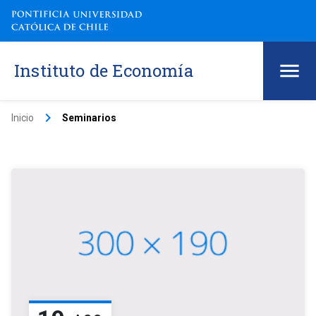
Instituto de Economía
keyboard_arrow_right
Inicio
Seminarios