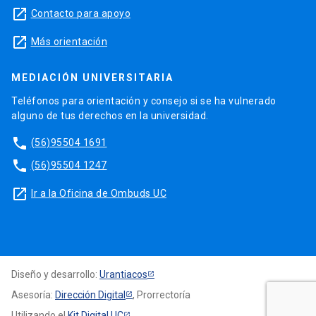
launch
Contacto para apoyo
launch
Más orientación
MEDIACIÓN UNIVERSITARIA
Teléfonos para orientación y consejo si se ha vulnerado
alguno de tus derechos en la universidad.
phone
(56)95504 1691
phone
(56)95504 1247
launch
Ir a la Oficina de Ombuds UC
Diseño y desarrollo:
Urantiacos
Asesoría:
Dirección Digital
, Prorrectoría
Utilizando el
Kit Digital UC