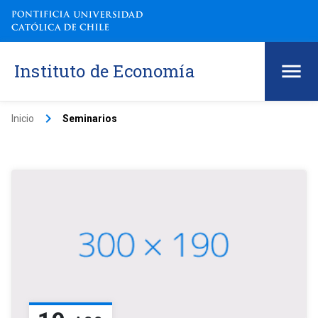
Instituto de Economía
keyboard_arrow_right
Inicio
Seminarios