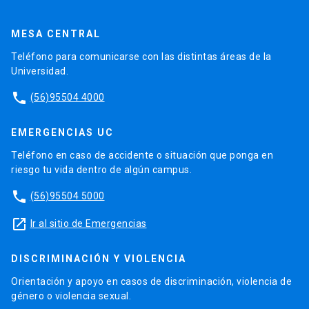
MESA CENTRAL
Teléfono para comunicarse con las distintas áreas de la
Universidad.
phone
(56)95504 4000
EMERGENCIAS UC
Teléfono en caso de accidente o situación que ponga en
riesgo tu vida dentro de algún campus.
phone
(56)95504 5000
launch
Ir al sitio de Emergencias
DISCRIMINACIÓN Y VIOLENCIA
Orientación y apoyo en casos de discriminación, violencia de
género o violencia sexual.