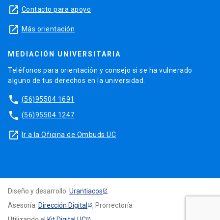
launch
Contacto para apoyo
launch
Más orientación
MEDIACIÓN UNIVERSITARIA
Teléfonos para orientación y consejo si se ha vulnerado
alguno de tus derechos en la universidad.
phone
(56)95504 1691
phone
(56)95504 1247
launch
Ir a la Oficina de Ombuds UC
Diseño y desarrollo:
Urantiacos
Asesoría:
Dirección Digital
, Prorrectoría
Utilizando el
Kit Digital UC