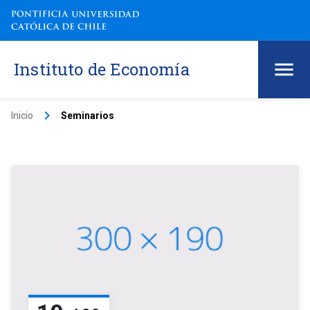
Instituto de Economía
keyboard_arrow_right
Inicio
Seminarios