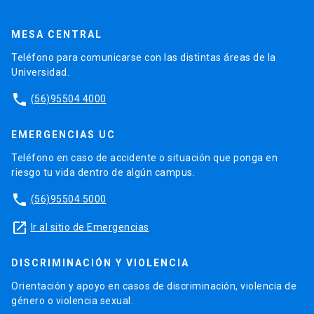
MESA CENTRAL
Teléfono para comunicarse con las distintas áreas de la
Universidad.
phone
(56)95504 4000
EMERGENCIAS UC
Teléfono en caso de accidente o situación que ponga en
riesgo tu vida dentro de algún campus.
phone
(56)95504 5000
launch
Ir al sitio de Emergencias
DISCRIMINACIÓN Y VIOLENCIA
Orientación y apoyo en casos de discriminación, violencia de
género o violencia sexual.