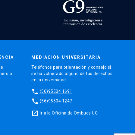
ENCIA
MEDIACIÓN UNIVERSITARIA
de
Teléfonos para orientación y consejo si
énero o
se ha vulnerado alguno de tus derechos
en la universidad.
phone
(56)95504 1691
phone
(56)95504 1247
launch
Ir a la Oficina de Ombuds UC