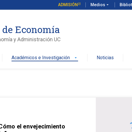
ADMISIÓN
Medios
arrow_drop_down
Biblio
o de Economía
nomía y Administración UC
Académicos e Investigación
Noticias
arrow_drop_down
 Cómo el envejecimiento