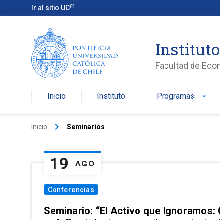
Ir al sitio UC
Institut
Facultad de Eco
Inicio
Instituto
Programas
arrow_drop_down
keyboard_arrow_right
Inicio
Seminarios
19
AGO
Conferencias
Seminario: “El Activo que Ignoramos: