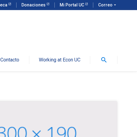
teca
Donaciones
Mi Portal UC
Correo
arrow_drop_down
search
Contacto
Working at Econ UC