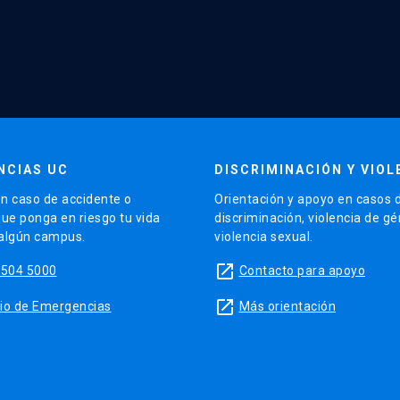
NCIAS UC
DISCRIMINACIÓN Y VIOL
n caso de accidente o
Orientación y apoyo en casos 
que ponga en riesgo tu vida
discriminación, violencia de g
 algún campus.
violencia sexual.
launch
5504 5000
Contacto para apoyo
launch
sitio de Emergencias
Más orientación