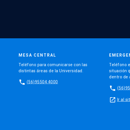
MESA CENTRAL
EMERGE
Teléfono para comunicarse con las
Teléfono e
distintas áreas de la Universidad.
situación 
dentro de
phone
(56)95504 4000
phone
(56)9
launch
Ir al 