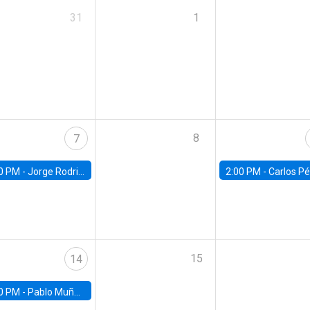
31
1
8
7
0 PM -
Jorge Rodriguez, Universidad de Los Andes
2:00 PM -
Carlos Pérez, Universidad Finis
15
14
0 PM -
Pablo Muñoz, Universidad de Chile