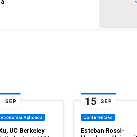
ia”
1
15
SEP
SEP
oeconomía Aplicada
Conferencias
Xu, UC Berkeley
Esteban Rossi-