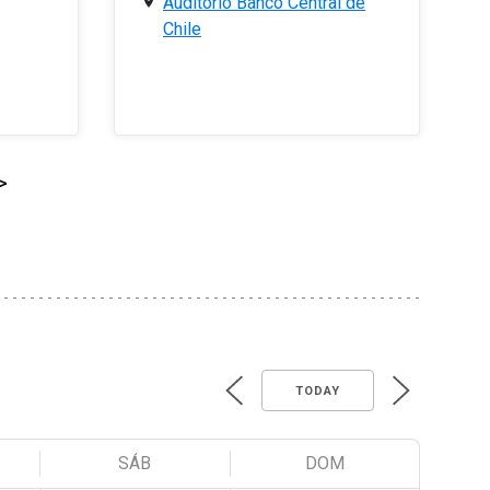
Auditorio Banco Central de
Chile
>
TODAY
SÁB
DOM