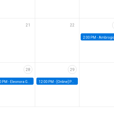
21
22
2:00 PM -
Ambrogio Cesa-Bianchi, Bank of Eng
28
29
0 PM -
Eleonora Guarnieri, Exeter University
12:00 PM -
[Online] Pablo Slutzky, University of Maryland