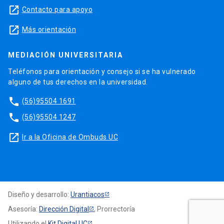
launch
Contacto para apoyo
launch
Más orientación
MEDIACIÓN UNIVERSITARIA
Teléfonos para orientación y consejo si se ha vulnerado
alguno de tus derechos en la universidad.
phone
(56)95504 1691
phone
(56)95504 1247
launch
Ir a la Oficina de Ombuds UC
Diseño y desarrollo:
Urantiacos
Asesoría:
Dirección Digital
, Prorrectoría
Utilizando el
Kit Digital UC