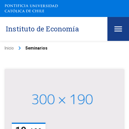
Instituto de Economía
keyboard_arrow_right
Inicio
Seminarios