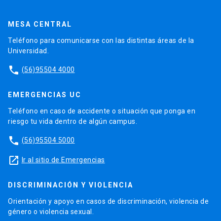
MESA CENTRAL
Teléfono para comunicarse con las distintas áreas de la
Universidad.
phone
(56)95504 4000
EMERGENCIAS UC
Teléfono en caso de accidente o situación que ponga en
riesgo tu vida dentro de algún campus.
phone
(56)95504 5000
launch
Ir al sitio de Emergencias
DISCRIMINACIÓN Y VIOLENCIA
Orientación y apoyo en casos de discriminación, violencia de
género o violencia sexual.