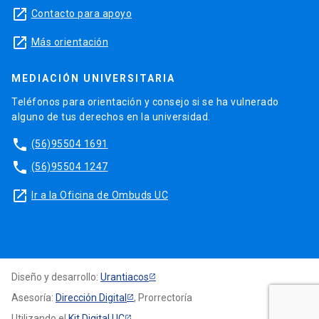
launch
Contacto para apoyo
launch
Más orientación
MEDIACIÓN UNIVERSITARIA
Teléfonos para orientación y consejo si se ha vulnerado
alguno de tus derechos en la universidad.
phone
(56)95504 1691
phone
(56)95504 1247
launch
Ir a la Oficina de Ombuds UC
Diseño y desarrollo:
Urantiacos
Asesoría:
Dirección Digital
, Prorrectoría
Utilizando el
Kit Digital UC