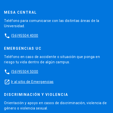
MESA CENTRAL
Teléfono para comunicarse con las distintas áreas de la
Universidad.
phone
(56)95504 4000
EMERGENCIAS UC
Teléfono en caso de accidente o situación que ponga en
riesgo tu vida dentro de algún campus.
phone
(56)95504 5000
launch
Ir al sitio de Emergencias
DISCRIMINACIÓN Y VIOLENCIA
Orientación y apoyo en casos de discriminación, violencia de
género o violencia sexual.