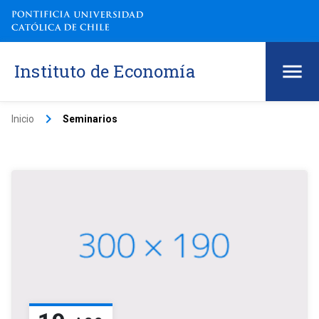
Instituto de Economía
keyboard_arrow_right
Inicio
Seminarios