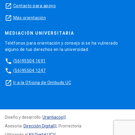
launch
Contacto para apoyo
launch
Más orientación
MEDIACIÓN UNIVERSITARIA
Teléfonos para orientación y consejo si se ha vulnerado
alguno de tus derechos en la universidad.
phone
(56)95504 1691
phone
(56)95504 1247
launch
Ir a la Oficina de Ombuds UC
Diseño y desarrollo:
Urantiacos
Asesoría:
Dirección Digital
, Prorrectoría
Utilizando el
Kit Digital UC