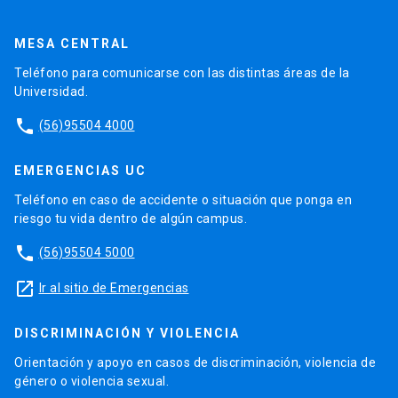
MESA CENTRAL
Teléfono para comunicarse con las distintas áreas de la
Universidad.
phone
(56)95504 4000
EMERGENCIAS UC
Teléfono en caso de accidente o situación que ponga en
riesgo tu vida dentro de algún campus.
phone
(56)95504 5000
launch
Ir al sitio de Emergencias
DISCRIMINACIÓN Y VIOLENCIA
Orientación y apoyo en casos de discriminación, violencia de
género o violencia sexual.