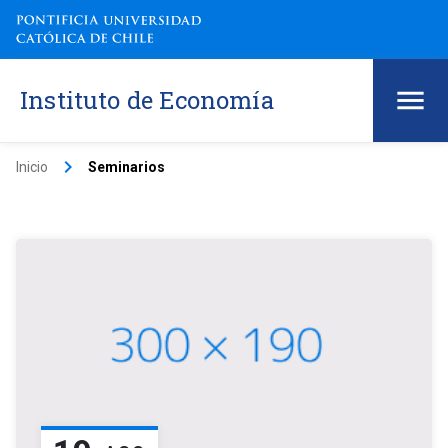
Instituto de Economía
keyboard_arrow_right
Inicio
Seminarios