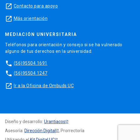
launch
Contacto para apoyo
launch
Más orientación
MEDIACIÓN UNIVERSITARIA
Teléfonos para orientación y consejo si se ha vulnerado
alguno de tus derechos en la universidad.
phone
(56)95504 1691
phone
(56)95504 1247
launch
Ir a la Oficina de Ombuds UC
Diseño y desarrollo:
Urantiacos
Asesoría:
Dirección Digital
, Prorrectoría
Utilizando el
Kit Digital UC