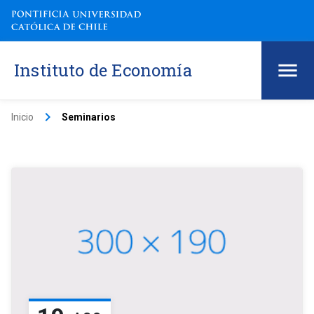
Instituto de Economía
keyboard_arrow_right
Inicio
Seminarios