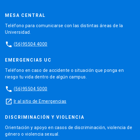
MESA CENTRAL
Teléfono para comunicarse con las distintas áreas de la
Universidad.
phone
(56)95504 4000
EMERGENCIAS UC
Teléfono en caso de accidente o situación que ponga en
riesgo tu vida dentro de algún campus.
phone
(56)95504 5000
launch
Ir al sitio de Emergencias
DISCRIMINACIÓN Y VIOLENCIA
Orientación y apoyo en casos de discriminación, violencia de
género o violencia sexual.