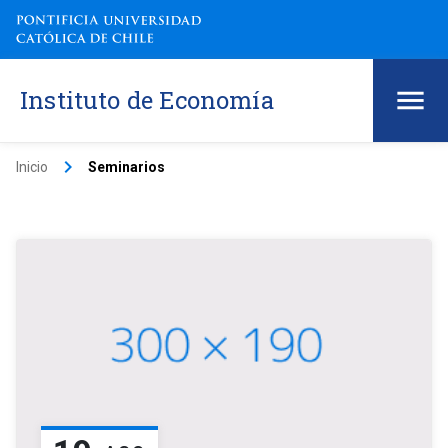
Instituto de Economía
keyboard_arrow_right
Inicio
Seminarios