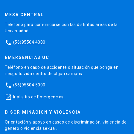
MESA CENTRAL
Teléfono para comunicarse con las distintas áreas de la
Universidad.
phone
(56)95504 4000
EMERGENCIAS UC
Teléfono en caso de accidente o situación que ponga en
riesgo tu vida dentro de algún campus.
phone
(56)95504 5000
launch
Ir al sitio de Emergencias
DISCRIMINACIÓN Y VIOLENCIA
Orientación y apoyo en casos de discriminación, violencia de
género o violencia sexual.