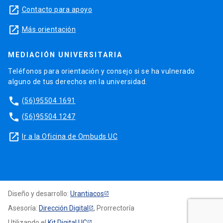
launch
Contacto para apoyo
launch
Más orientación
MEDIACIÓN UNIVERSITARIA
Teléfonos para orientación y consejo si se ha vulnerado
alguno de tus derechos en la universidad.
phone
(56)95504 1691
phone
(56)95504 1247
launch
Ir a la Oficina de Ombuds UC
Diseño y desarrollo:
Urantiacos
Asesoría:
Dirección Digital
, Prorrectoría
Utilizando el
Kit Digital UC