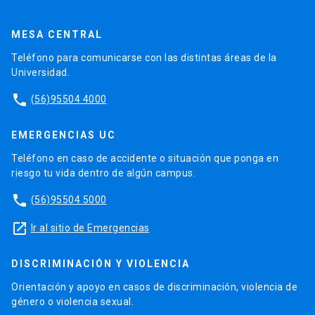
MESA CENTRAL
Teléfono para comunicarse con las distintas áreas de la
Universidad.
phone
(56)95504 4000
EMERGENCIAS UC
Teléfono en caso de accidente o situación que ponga en
riesgo tu vida dentro de algún campus.
phone
(56)95504 5000
launch
Ir al sitio de Emergencias
DISCRIMINACIÓN Y VIOLENCIA
Orientación y apoyo en casos de discriminación, violencia de
género o violencia sexual.