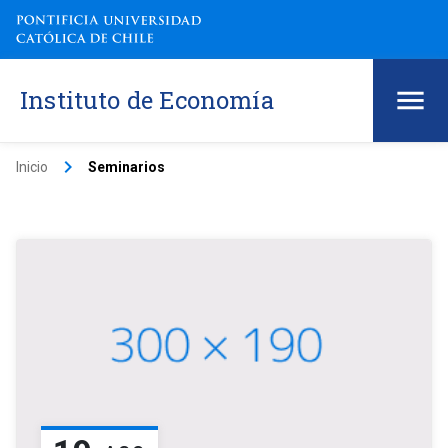
Instituto de Economía
keyboard_arrow_right
Inicio
Seminarios