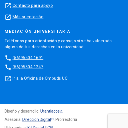
launch
Contacto para apoyo
launch
Más orientación
MEDIACIÓN UNIVERSITARIA
Teléfonos para orientación y consejo si se ha vulnerado
alguno de tus derechos en la universidad.
phone
(56)95504 1691
phone
(56)95504 1247
launch
Ir a la Oficina de Ombuds UC
Diseño y desarrollo:
Urantiacos
Asesoría:
Dirección Digital
, Prorrectoría
Utilizando el
Kit Digital UC