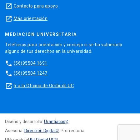
launch
Contacto para apoyo
launch
Más orientación
MEDIACIÓN UNIVERSITARIA
Teléfonos para orientación y consejo si se ha vulnerado
alguno de tus derechos en la universidad.
phone
(56)95504 1691
phone
(56)95504 1247
launch
Ir a la Oficina de Ombuds UC
Diseño y desarrollo:
Urantiacos
Asesoría:
Dirección Digital
, Prorrectoría
Utilizando el
Kit Digital UC