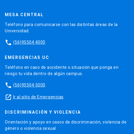
MESA CENTRAL
Teléfono para comunicarse con las distintas áreas de la
Universidad.
phone
(56)95504 4000
EMERGENCIAS UC
Teléfono en caso de accidente o situación que ponga en
riesgo tu vida dentro de algún campus.
phone
(56)95504 5000
launch
Ir al sitio de Emergencias
DISCRIMINACIÓN Y VIOLENCIA
Orientación y apoyo en casos de discriminación, violencia de
género o violencia sexual.