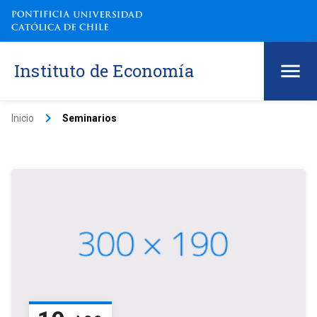
Instituto de Economía
keyboard_arrow_right
Inicio
Seminarios