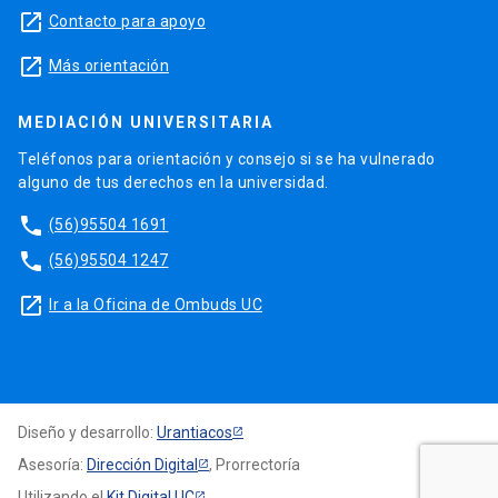
launch
Contacto para apoyo
launch
Más orientación
MEDIACIÓN UNIVERSITARIA
Teléfonos para orientación y consejo si se ha vulnerado
alguno de tus derechos en la universidad.
phone
(56)95504 1691
phone
(56)95504 1247
launch
Ir a la Oficina de Ombuds UC
Diseño y desarrollo:
Urantiacos
Asesoría:
Dirección Digital
, Prorrectoría
Utilizando el
Kit Digital UC