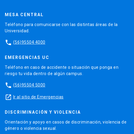
MESA CENTRAL
Teléfono para comunicarse con las distintas áreas de la
Universidad.
phone
(56)95504 4000
EMERGENCIAS UC
Teléfono en caso de accidente o situación que ponga en
riesgo tu vida dentro de algún campus.
phone
(56)95504 5000
launch
Ir al sitio de Emergencias
DISCRIMINACIÓN Y VIOLENCIA
Orientación y apoyo en casos de discriminación, violencia de
género o violencia sexual.