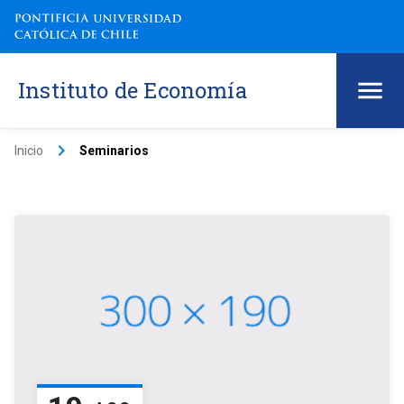
Instituto de Economía
keyboard_arrow_right
Inicio
Seminarios