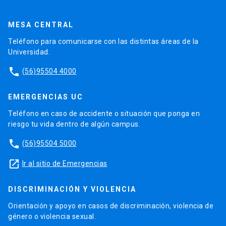
MESA CENTRAL
Teléfono para comunicarse con las distintas áreas de la
Universidad.
phone
(56)95504 4000
EMERGENCIAS UC
Teléfono en caso de accidente o situación que ponga en
riesgo tu vida dentro de algún campus.
phone
(56)95504 5000
launch
Ir al sitio de Emergencias
DISCRIMINACIÓN Y VIOLENCIA
Orientación y apoyo en casos de discriminación, violencia de
género o violencia sexual.