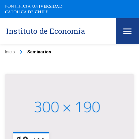
Instituto de Economía
keyboard_arrow_right
Inicio
Seminarios