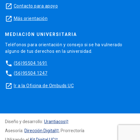
launch
Contacto para apoyo
launch
Más orientación
MEDIACIÓN UNIVERSITARIA
Teléfonos para orientación y consejo si se ha vulnerado
alguno de tus derechos en la universidad.
phone
(56)95504 1691
phone
(56)95504 1247
launch
Ir a la Oficina de Ombuds UC
Diseño y desarrollo:
Urantiacos
Asesoría:
Dirección Digital
, Prorrectoría
Utilizando el
Kit Digital UC