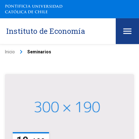
Instituto de Economía
keyboard_arrow_right
Inicio
Seminarios