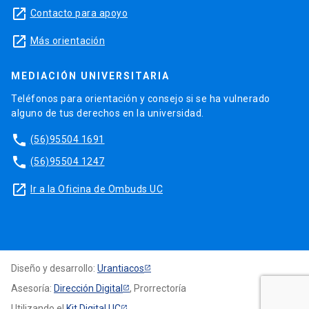
launch
Contacto para apoyo
launch
Más orientación
MEDIACIÓN UNIVERSITARIA
Teléfonos para orientación y consejo si se ha vulnerado
alguno de tus derechos en la universidad.
phone
(56)95504 1691
phone
(56)95504 1247
launch
Ir a la Oficina de Ombuds UC
Diseño y desarrollo:
Urantiacos
Asesoría:
Dirección Digital
, Prorrectoría
Utilizando el
Kit Digital UC