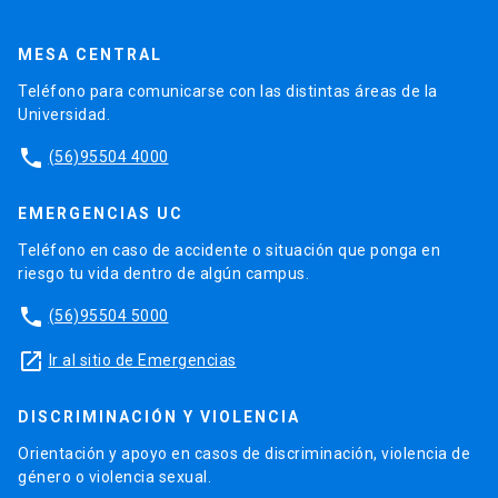
MESA CENTRAL
Teléfono para comunicarse con las distintas áreas de la
Universidad.
phone
(56)95504 4000
EMERGENCIAS UC
Teléfono en caso de accidente o situación que ponga en
riesgo tu vida dentro de algún campus.
phone
(56)95504 5000
launch
Ir al sitio de Emergencias
DISCRIMINACIÓN Y VIOLENCIA
Orientación y apoyo en casos de discriminación, violencia de
género o violencia sexual.