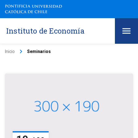
Instituto de Economía
keyboard_arrow_right
Inicio
Seminarios