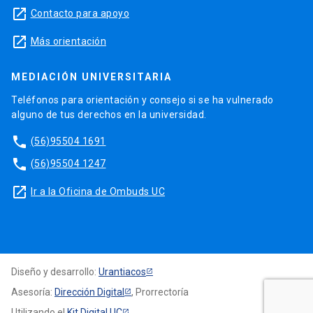
launch
Contacto para apoyo
launch
Más orientación
MEDIACIÓN UNIVERSITARIA
Teléfonos para orientación y consejo si se ha vulnerado
alguno de tus derechos en la universidad.
phone
(56)95504 1691
phone
(56)95504 1247
launch
Ir a la Oficina de Ombuds UC
Diseño y desarrollo:
Urantiacos
Asesoría:
Dirección Digital
, Prorrectoría
Utilizando el
Kit Digital UC