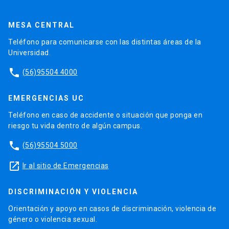
MESA CENTRAL
Teléfono para comunicarse con las distintas áreas de la
Universidad.
phone
(56)95504 4000
EMERGENCIAS UC
Teléfono en caso de accidente o situación que ponga en
riesgo tu vida dentro de algún campus.
phone
(56)95504 5000
launch
Ir al sitio de Emergencias
DISCRIMINACIÓN Y VIOLENCIA
Orientación y apoyo en casos de discriminación, violencia de
género o violencia sexual.