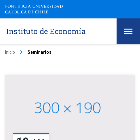
Instituto de Economía
keyboard_arrow_right
Inicio
Seminarios