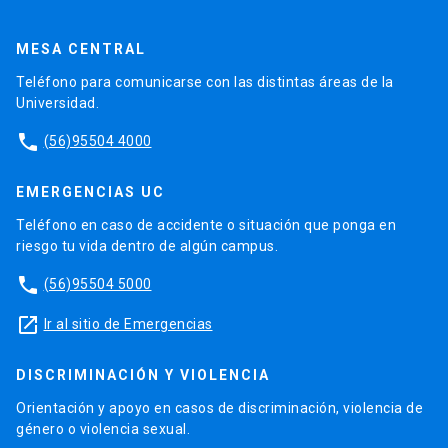
MESA CENTRAL
Teléfono para comunicarse con las distintas áreas de la
Universidad.
phone
(56)95504 4000
EMERGENCIAS UC
Teléfono en caso de accidente o situación que ponga en
riesgo tu vida dentro de algún campus.
phone
(56)95504 5000
launch
Ir al sitio de Emergencias
DISCRIMINACIÓN Y VIOLENCIA
Orientación y apoyo en casos de discriminación, violencia de
género o violencia sexual.