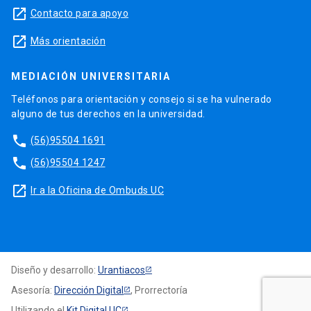
launch
Contacto para apoyo
launch
Más orientación
MEDIACIÓN UNIVERSITARIA
Teléfonos para orientación y consejo si se ha vulnerado
alguno de tus derechos en la universidad.
phone
(56)95504 1691
phone
(56)95504 1247
launch
Ir a la Oficina de Ombuds UC
Diseño y desarrollo:
Urantiacos
Asesoría:
Dirección Digital
, Prorrectoría
Utilizando el
Kit Digital UC